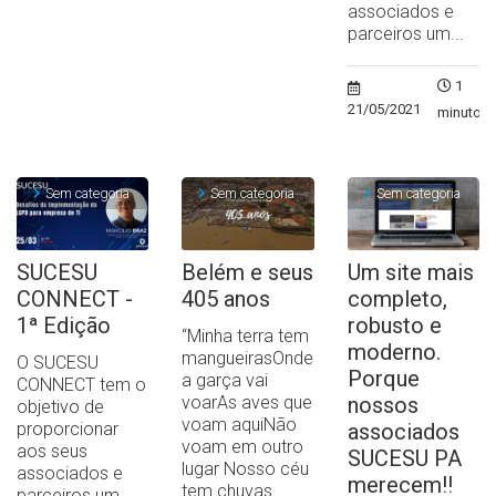
associados e
parceiros um...
1
21/05/2021
minuto
Sem categoria
Sem categoria
Sem categoria
SUCESU
Belém e seus
Um site mais
CONNECT -
405 anos
completo,
1ª Edição
robusto e
“Minha terra tem
moderno.
mangueirasOnde
O SUCESU
Porque
a garça vai
CONNECT tem o
voarAs aves que
nossos
objetivo de
voam aquiNão
proporcionar
associados
voam em outro
aos seus
SUCESU PA
lugar Nosso céu
associados e
merecem!!
tem chuvas...
parceiros um