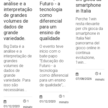
análise e a
Futuro - a
smartphone
interpretação
tecnologia
in Italia
de grandes
como
Perche 1win
volumes de
diferencial
resta rilevante
dados de
para um
per chi gioca da
grande
ensino de
smartphone in
variedade.
qualidade
Italia Nel
panorama del
Big Data é a
O evento teve
gioco online in
análise e a
início com o
continua
interpretação de
bate-papo
evoluzione,
grandes
"Educação do
1win...
volumes de
Futuro - a
dados de
tecnologia
4
grande
como diferencial
07/08/2026
minutos
variedade. Para
para um ensino
isso são
de qualidade",...
necessárias...
1
1
01/12/2020
minuto
01/12/2020
minuto