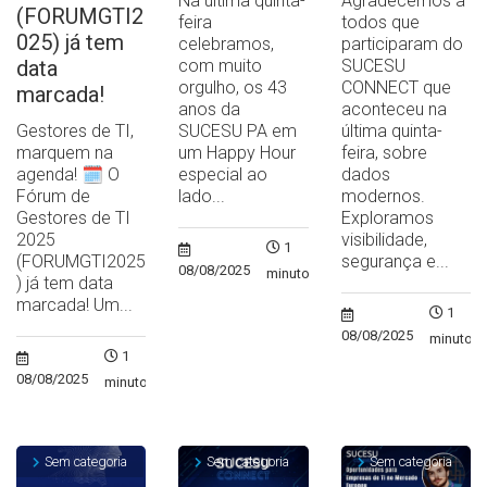
Na última quinta-
Agradecemos a
(FORUMGTI2
feira
todos que
025) já tem
celebramos,
participaram do
data
com muito
SUCESU
orgulho, os 43
CONNECT que
marcada!
anos da
aconteceu na
Gestores de TI,
SUCESU PA em
última quinta-
marquem na
um Happy Hour
feira, sobre
agenda! 🗓️ O
especial ao
dados
Fórum de
lado...
modernos.
Gestores de TI
Exploramos
2025
visibilidade,
1
(FORUMGTI2025
segurança e...
08/08/2025
minuto
) já tem data
marcada! Um...
1
08/08/2025
minuto
1
08/08/2025
minuto
Sem categoria
Sem categoria
Sem categoria