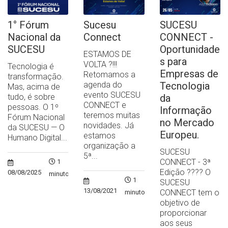
1° Fórum
Sucesu
SUCESU
Nacional da
Connect
CONNECT -
SUCESU
Oportunidade
ESTAMOS DE
s para
VOLTA ?!!!
Tecnologia é
Empresas de
Retomamos a
transformação.
agenda do
Tecnologia
Mas, acima de
evento SUCESU
tudo, é sobre
da
CONNECT e
pessoas. O 1º
Informação
teremos muitas
Fórum Nacional
no Mercado
novidades. Já
da SUCESU — O
Europeu.
estamos
Humano Digital...
organização a
SUCESU
5ª...
CONNECT - 3ª
1
Edição ?‍??‍? O
08/08/2025
minuto
1
SUCESU
13/08/2021
CONNECT tem o
minuto
objetivo de
proporcionar
aos seus