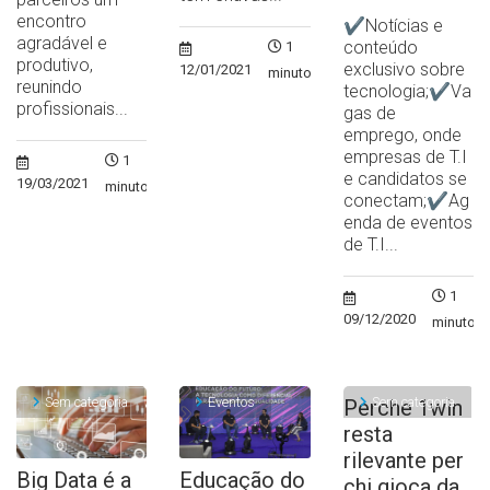
encontro
✔Notícias e
agradável e
conteúdo
1
produtivo,
exclusivo sobre
12/01/2021
minuto
reunindo
tecnologia;✔Va
profissionais...
gas de
emprego, onde
empresas de T.I
1
e candidatos se
19/03/2021
minuto
conectam;✔Ag
enda de eventos
de T.I...
1
09/12/2020
minuto
Sem categoria
Eventos
Sem categoria
Perche 1win
resta
rilevante per
Big Data é a
Educação do
chi gioca da