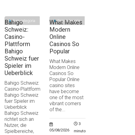
Sem categoria
Sem categoria
Bahigo
What Makes
Schweiz:
Modern
Casino-
Online
Plattform
Casinos So
Bahigo
Popular
Schweiz fuer
What Makes
Spieler im
Modern Online
Ueberblick
Casinos So
Popular Online
Bahigo Schweiz:
casino sites
Casino-Plattform
have become
Bahigo Schweiz
one of the most
fuer Spieler im
vibrant corners
Ueberblick
of the...
Bahigo Schweiz
richtet sich an
3
Nutzer, die
05/08/2026
Spielbereiche,
minutos