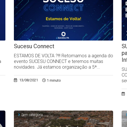
Sucesu Connect
S
p
ESTAMOS DE VOLTA ?!!! Retomamos a agenda do
I
a
evento SUCESU CONNECT e teremos muitas
novidades. Já estamos organização a 5ª...
SU
CO
se
13/08/2021
1 minuto
Sem categoria