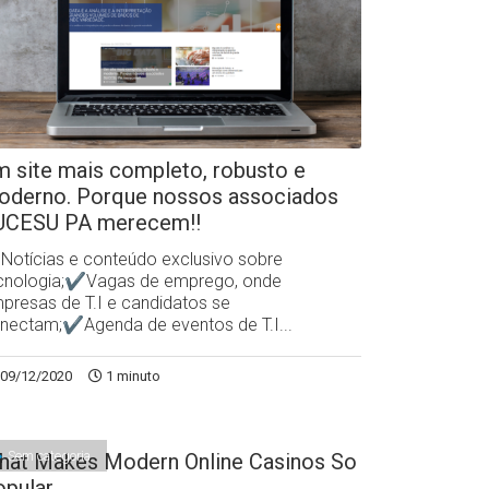
 site mais completo, robusto e
oderno. Porque nossos associados
UCESU PA merecem!!
otícias e conteúdo exclusivo sobre
cnologia;✔Vagas de emprego, onde
presas de T.I e candidatos se
nectam;✔Agenda de eventos de T.I...
09/12/2020
1 minuto
Sem categoria
hat Makes Modern Online Casinos So
opular