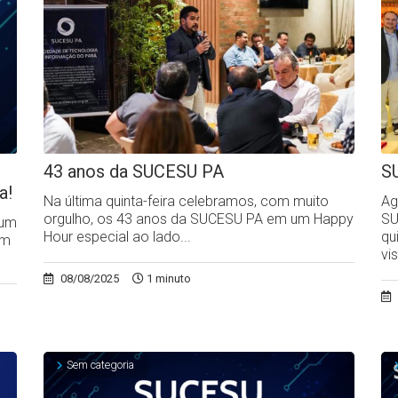
43 anos da SUCESU PA
S
a!
Na última quinta-feira celebramos, com muito
Ag
orgulho, os 43 anos da SUCESU PA em um Happy
SU
rum
Hour especial ao lado...
qu
em
vi
08/08/2025
1 minuto
Sem categoria