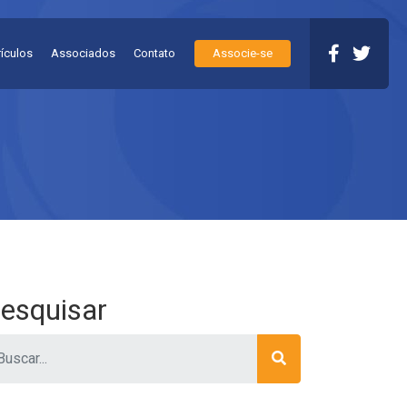
rículos
Associados
Contato
Associe-se
esquisar
ar