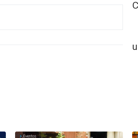
C
u
Eventos