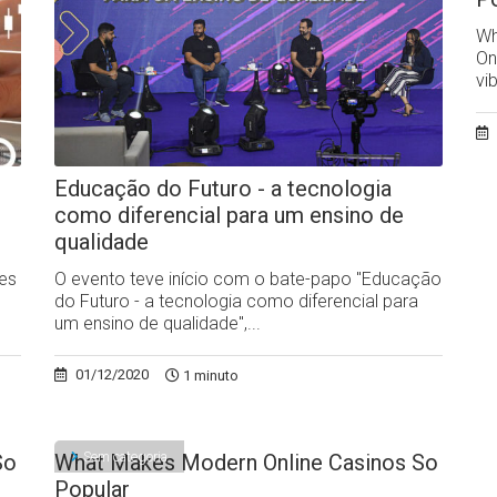
Wh
On
vi
Educação do Futuro - a tecnologia
como diferencial para um ensino de
qualidade
des
O evento teve início com o bate-papo "Educação
do Futuro - a tecnologia como diferencial para
um ensino de qualidade",...
01/12/2020
1 minuto
Sem categoria
So
What Makes Modern Online Casinos So
Popular