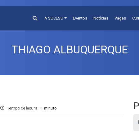
A SUCESU
Eventos
Notícias
Vagas
Cur
THIAGO ALBUQUERQUE
P
Tempo de leitura:
1 minuto
Pesquis