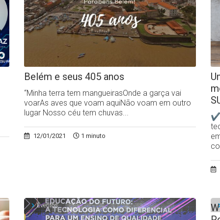
Belém e seus 405 anos
Um
m
“Minha terra tem mangueirasOnde a garça vai
S
voarAs aves que voam aquiNão voam em outro
lugar Nosso céu tem chuvas...
✔N
te
em
12/01/2021
1 minuto
co
Eventos
W
P