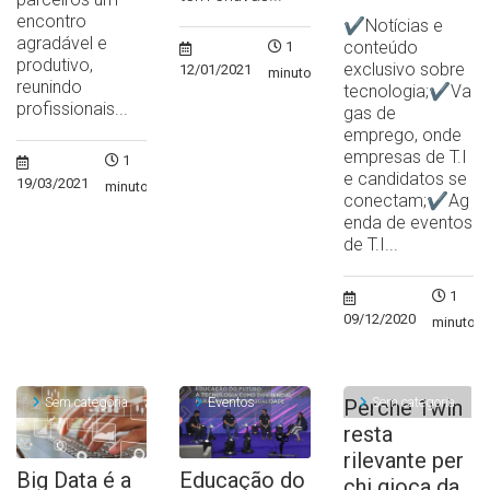
encontro
✔Notícias e
agradável e
conteúdo
1
produtivo,
exclusivo sobre
12/01/2021
minuto
reunindo
tecnologia;✔Va
profissionais...
gas de
emprego, onde
empresas de T.I
1
e candidatos se
19/03/2021
minuto
conectam;✔Ag
enda de eventos
de T.I...
1
09/12/2020
minuto
Sem categoria
Eventos
Sem categoria
Perche 1win
resta
rilevante per
Big Data é a
Educação do
chi gioca da