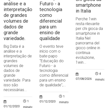
análise e a
Futuro - a
smartphone
interpretação
tecnologia
in Italia
de grandes
como
Perche 1win
volumes de
diferencial
resta rilevante
dados de
para um
per chi gioca da
grande
ensino de
smartphone in
variedade.
qualidade
Italia Nel
panorama del
Big Data é a
O evento teve
gioco online in
análise e a
início com o
continua
interpretação de
bate-papo
evoluzione,
grandes
"Educação do
1win...
volumes de
Futuro - a
dados de
tecnologia
4
grande
como diferencial
07/08/2026
minutos
variedade. Para
para um ensino
isso são
de qualidade",...
necessárias...
1
1
01/12/2020
minuto
01/12/2020
minuto