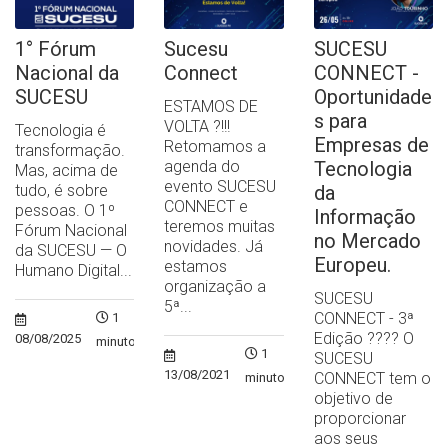
1° Fórum
Sucesu
SUCESU
Nacional da
Connect
CONNECT -
SUCESU
Oportunidade
ESTAMOS DE
s para
VOLTA ?!!!
Tecnologia é
Empresas de
Retomamos a
transformação.
agenda do
Tecnologia
Mas, acima de
evento SUCESU
tudo, é sobre
da
CONNECT e
pessoas. O 1º
Informação
teremos muitas
Fórum Nacional
no Mercado
novidades. Já
da SUCESU — O
Europeu.
estamos
Humano Digital...
organização a
SUCESU
5ª...
CONNECT - 3ª
1
Edição ?‍??‍? O
08/08/2025
minuto
1
SUCESU
13/08/2021
CONNECT tem o
minuto
objetivo de
proporcionar
aos seus