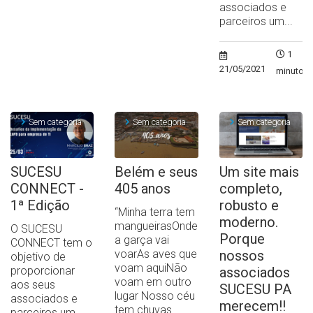
associados e
parceiros um...
1
21/05/2021
minuto
Sem categoria
Sem categoria
Sem categoria
SUCESU
Belém e seus
Um site mais
CONNECT -
405 anos
completo,
1ª Edição
robusto e
“Minha terra tem
moderno.
mangueirasOnde
O SUCESU
Porque
a garça vai
CONNECT tem o
voarAs aves que
nossos
objetivo de
voam aquiNão
proporcionar
associados
voam em outro
aos seus
SUCESU PA
lugar Nosso céu
associados e
merecem!!
tem chuvas...
parceiros um