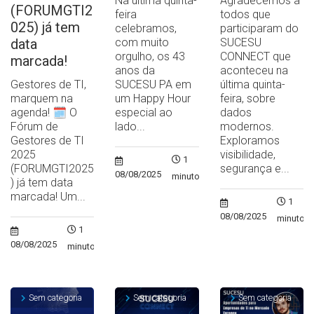
Na última quinta-
Agradecemos a
(FORUMGTI2
feira
todos que
025) já tem
celebramos,
participaram do
data
com muito
SUCESU
orgulho, os 43
CONNECT que
marcada!
anos da
aconteceu na
Gestores de TI,
SUCESU PA em
última quinta-
marquem na
um Happy Hour
feira, sobre
agenda! 🗓️ O
especial ao
dados
Fórum de
lado...
modernos.
Gestores de TI
Exploramos
2025
visibilidade,
1
(FORUMGTI2025
segurança e...
08/08/2025
minuto
) já tem data
marcada! Um...
1
08/08/2025
minuto
1
08/08/2025
minuto
Sem categoria
Sem categoria
Sem categoria