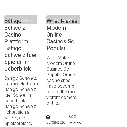
Sem categoria
Sem categoria
Bahigo
What Makes
Schweiz:
Modern
Casino-
Online
Plattform
Casinos So
Bahigo
Popular
Schweiz fuer
What Makes
Spieler im
Modern Online
Ueberblick
Casinos So
Popular Online
Bahigo Schweiz:
casino sites
Casino-Plattform
have become
Bahigo Schweiz
one of the most
fuer Spieler im
vibrant corners
Ueberblick
of the...
Bahigo Schweiz
richtet sich an
3
Nutzer, die
05/08/2026
Spielbereiche,
minutos