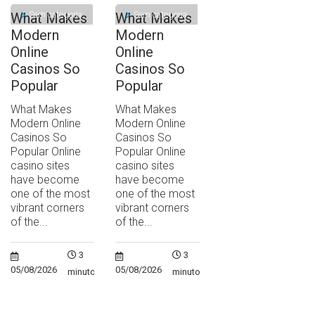
Sem categoria
Sem categoria
What Makes
What Makes
Modern
Modern
Online
Online
Casinos So
Casinos So
Popular
Popular
What Makes
What Makes
Modern Online
Modern Online
Casinos So
Casinos So
Popular Online
Popular Online
casino sites
casino sites
have become
have become
one of the most
one of the most
vibrant corners
vibrant corners
of the...
of the...
3
3
05/08/2026
05/08/2026
minutos
minutos