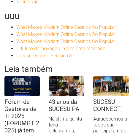
Tecnologia
uuu
What Makes Modern Online Casinos So Popular
What Makes Modern Online Casinos So Popular
What Makes Modern Online Casinos So Popular
O futuro da inovação já tem data marcada!
Lançamento da Semana S
Leia também
Eventos
Eventos
Eventos
Fórum de
43 anos da
SUCESU
Gestores de
SUCESU PA
CONNECT
TI 2025
Na última quinta-
Agradecemos a
(FORUMGTI2
feira
todos que
025) já tem
celebramos,
participaram do