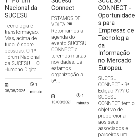
1° Fórum
Sucesu
SUCESU
Nacional da
Connect
CONNECT -
SUCESU
Oportunidade
ESTAMOS DE
s para
VOLTA ?!!!
Tecnologia é
Empresas de
Retomamos a
transformação.
agenda do
Tecnologia
Mas, acima de
evento SUCESU
tudo, é sobre
da
CONNECT e
pessoas. O 1º
Informação
teremos muitas
Fórum Nacional
no Mercado
novidades. Já
da SUCESU — O
Europeu.
estamos
Humano Digital...
organização a
SUCESU
5ª...
CONNECT - 3ª
1
Edição ?‍??‍? O
08/08/2025
minuto
1
SUCESU
13/08/2021
CONNECT tem o
minuto
objetivo de
proporcionar
aos seus
associados e
parceiros um...