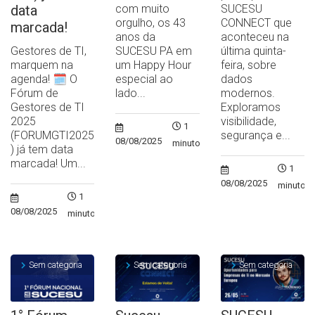
data
com muito
SUCESU
orgulho, os 43
CONNECT que
marcada!
anos da
aconteceu na
Gestores de TI,
SUCESU PA em
última quinta-
marquem na
um Happy Hour
feira, sobre
agenda! 🗓️ O
especial ao
dados
Fórum de
lado...
modernos.
Gestores de TI
Exploramos
2025
visibilidade,
1
(FORUMGTI2025
segurança e...
08/08/2025
minuto
) já tem data
marcada! Um...
1
08/08/2025
minuto
1
08/08/2025
minuto
Sem categoria
Sem categoria
Sem categoria