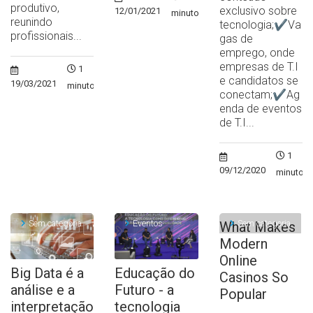
produtivo,
exclusivo sobre
12/01/2021
minuto
reunindo
tecnologia;✔Va
profissionais...
gas de
emprego, onde
empresas de T.I
1
e candidatos se
19/03/2021
minuto
conectam;✔Ag
enda de eventos
de T.I...
1
09/12/2020
minuto
Sem categoria
Eventos
Sem categoria
What Makes
Modern
Online
Big Data é a
Educação do
Casinos So
análise e a
Futuro - a
Popular
interpretação
tecnologia