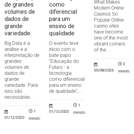
What Makes
de grandes
como
Modern Online
volumes de
diferencial
Casinos So
dados de
para um
Popular Online
grande
ensino de
casino sites
have become
variedade.
qualidade
one of the most
Big Data é a
O evento teve
vibrant corners
análise e a
início com o
of the...
interpretação de
bate-papo
grandes
"Educação do
3
volumes de
Futuro - a
05/08/2026
minutos
dados de
tecnologia
grande
como diferencial
variedade. Para
para um ensino
isso são
de qualidade",...
necessárias...
1
1
01/12/2020
minuto
01/12/2020
minuto