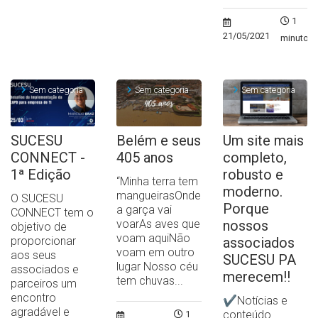
1
21/05/2021
minuto
Sem categoria
Sem categoria
Sem categoria
SUCESU
Belém e seus
Um site mais
CONNECT -
405 anos
completo,
1ª Edição
robusto e
“Minha terra tem
moderno.
mangueirasOnde
O SUCESU
Porque
a garça vai
CONNECT tem o
voarAs aves que
nossos
objetivo de
voam aquiNão
proporcionar
associados
voam em outro
aos seus
SUCESU PA
lugar Nosso céu
associados e
merecem!!
tem chuvas...
parceiros um
encontro
✔Notícias e
agradável e
conteúdo
1