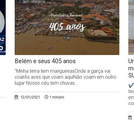
Sem categoria
Belém e seus 405 anos
Um
m
“Minha terra tem mangueirasOnde a garça vai
S
voarAs aves que voam aquiNão voam em outro
lugar Nosso céu tem chuvas...
✔N
te
em
12/01/2021
1 minuto
co