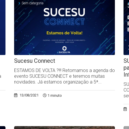
Sem categoria
Sucesu Connect
S
p
ESTAMOS DE VOLTA ?!!! Retomamos a agenda do
I
a
evento SUCESU CONNECT e teremos muitas
novidades. Já estamos organização a 5ª...
SU
CO
se
13/08/2021
1 minuto