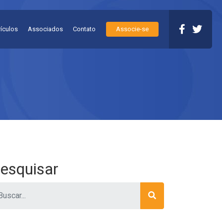
rículos
Associados
Contato
Associe-se
esquisar
ar