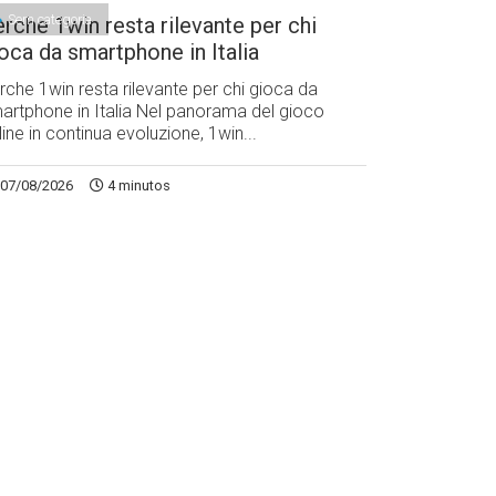
Sem categoria
rche 1win resta rilevante per chi
oca da smartphone in Italia
rche 1win resta rilevante per chi gioca da
artphone in Italia Nel panorama del gioco
line in continua evoluzione, 1win...
07/08/2026
4 minutos