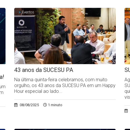
Eventos
43 anos da SUCESU PA
S
a!
Na última quinta-feira celebramos, com muito
Ag
orgulho, os 43 anos da SUCESU PA em um Happy
SU
rum
Hour especial ao lado...
qu
em
vi
08/08/2025
1 minuto