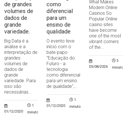
What Makes
de grandes
como
Modern Online
volumes de
diferencial
Casinos So
dados de
para um
Popular Online
grande
ensino de
casino sites
have become
variedade.
qualidade
one of the most
Big Data é a
O evento teve
vibrant corners
análise e a
início com o
of the...
interpretação de
bate-papo
grandes
"Educação do
3
volumes de
Futuro - a
05/08/2026
minutos
dados de
tecnologia
grande
como diferencial
variedade. Para
para um ensino
isso são
de qualidade",...
necessárias...
1
1
01/12/2020
minuto
01/12/2020
minuto