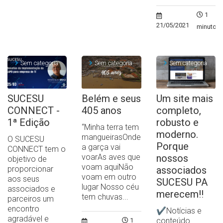
1
21/05/2021
minuto
Sem categoria
Sem categoria
Sem categoria
SUCESU
Belém e seus
Um site mais
CONNECT -
405 anos
completo,
1ª Edição
robusto e
“Minha terra tem
moderno.
mangueirasOnde
O SUCESU
Porque
a garça vai
CONNECT tem o
voarAs aves que
nossos
objetivo de
voam aquiNão
proporcionar
associados
voam em outro
aos seus
SUCESU PA
lugar Nosso céu
associados e
merecem!!
tem chuvas...
parceiros um
encontro
✔Notícias e
agradável e
conteúdo
1