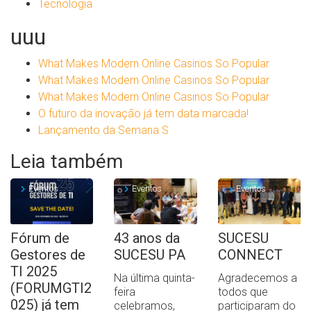
Tecnologia
uuu
What Makes Modern Online Casinos So Popular
What Makes Modern Online Casinos So Popular
What Makes Modern Online Casinos So Popular
O futuro da inovação já tem data marcada!
Lançamento da Semana S
Leia também
Eventos
Eventos
Eventos
Fórum de
43 anos da
SUCESU
Gestores de
SUCESU PA
CONNECT
TI 2025
Na última quinta-
Agradecemos a
(FORUMGTI2
feira
todos que
025) já tem
celebramos,
participaram do