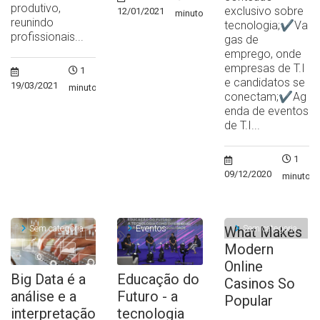
produtivo,
exclusivo sobre
12/01/2021
minuto
reunindo
tecnologia;✔Va
profissionais...
gas de
emprego, onde
empresas de T.I
1
e candidatos se
19/03/2021
minuto
conectam;✔Ag
enda de eventos
de T.I...
1
09/12/2020
minuto
Sem categoria
Eventos
Sem categoria
What Makes
Modern
Online
Big Data é a
Educação do
Casinos So
análise e a
Futuro - a
Popular
interpretação
tecnologia