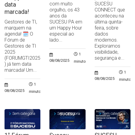
data
com muito
SUCESU
orgulho, os 43
CONNECT que
marcada!
anos da
aconteceu na
Gestores de TI,
SUCESU PA em
última quinta-
marquem na
um Happy Hour
feira, sobre
agenda! 🗓️ O
especial ao
dados
Fórum de
lado...
modernos.
Gestores de TI
Exploramos
2025
visibilidade,
1
(FORUMGTI2025
segurança e...
08/08/2025
minuto
) já tem data
marcada! Um...
1
08/08/2025
minuto
1
08/08/2025
minuto
Sem categoria
Sem categoria
Sem categoria