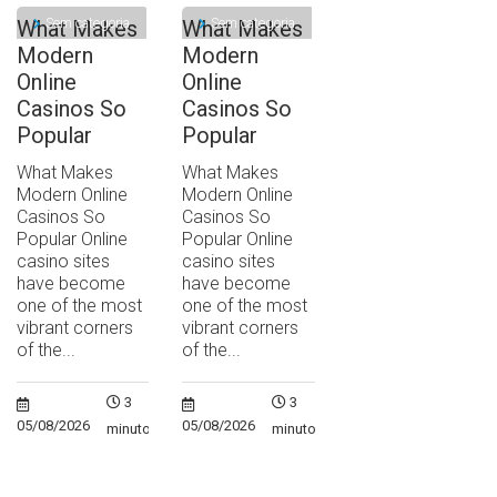
Sem categoria
Sem categoria
What Makes
What Makes
Modern
Modern
Online
Online
Casinos So
Casinos So
Popular
Popular
What Makes
What Makes
Modern Online
Modern Online
Casinos So
Casinos So
Popular Online
Popular Online
casino sites
casino sites
have become
have become
one of the most
one of the most
vibrant corners
vibrant corners
of the...
of the...
3
3
05/08/2026
05/08/2026
minutos
minutos