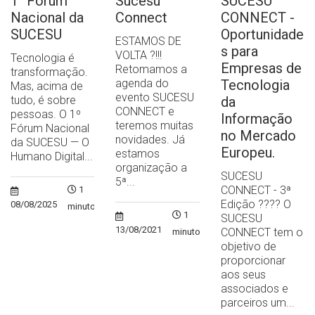
1° Fórum
Sucesu
SUCESU
Nacional da
Connect
CONNECT -
SUCESU
Oportunidade
ESTAMOS DE
s para
VOLTA ?!!!
Tecnologia é
Empresas de
Retomamos a
transformação.
agenda do
Tecnologia
Mas, acima de
evento SUCESU
tudo, é sobre
da
CONNECT e
pessoas. O 1º
Informação
teremos muitas
Fórum Nacional
no Mercado
novidades. Já
da SUCESU — O
Europeu.
estamos
Humano Digital...
organização a
SUCESU
5ª...
CONNECT - 3ª
1
Edição ?‍??‍? O
08/08/2025
minuto
1
SUCESU
13/08/2021
CONNECT tem o
minuto
objetivo de
proporcionar
aos seus
associados e
parceiros um...