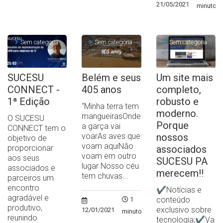
21/05/2021
minuto
Sem categoria
Sem categoria
Sem categoria
SUCESU
Belém e seus
Um site mais
CONNECT -
405 anos
completo,
1ª Edição
robusto e
“Minha terra tem
moderno.
mangueirasOnde
O SUCESU
Porque
a garça vai
CONNECT tem o
voarAs aves que
nossos
objetivo de
voam aquiNão
proporcionar
associados
voam em outro
aos seus
SUCESU PA
lugar Nosso céu
associados e
merecem!!
tem chuvas...
parceiros um
encontro
✔Notícias e
agradável e
conteúdo
1
produtivo,
exclusivo sobre
12/01/2021
minuto
reunindo
tecnologia;✔Va