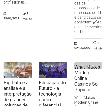
profissionais...
gas de
emprego, onde
empresas de T.I
1
e candidatos se
19/03/2021
minuto
conectam;✔Ag
enda de eventos
de T.I...
1
09/12/2020
minuto
Sem categoria
Eventos
Sem categoria
What Makes
Modern
Online
Big Data é a
Educação do
Casinos So
análise e a
Futuro - a
Popular
interpretação
tecnologia
What Makes
de grandes
como
Modern Online
volumes de
diferencial