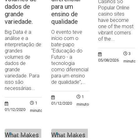
Casinos So
dados de
para um
Popular Online
grande
ensino de
casino sites
have become
variedade.
qualidade
one of the most
Big Data é a
O evento teve
vibrant corners
análise e a
início com o
of the...
interpretação de
bate-papo
grandes
"Educação do
3
volumes de
Futuro - a
05/08/2026
minutos
dados de
tecnologia
grande
como diferencial
variedade. Para
para um ensino
isso são
de qualidade",...
necessárias...
1
1
01/12/2020
minuto
01/12/2020
minuto
Sem categoria
Sem categoria
What Makes
What Makes