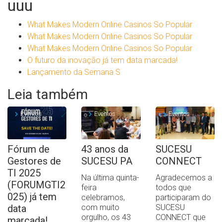
uuu
What Makes Modern Online Casinos So Popular
What Makes Modern Online Casinos So Popular
What Makes Modern Online Casinos So Popular
O futuro da inovação já tem data marcada!
Lançamento da Semana S
Leia também
Eventos
Eventos
Eventos
Fórum de
43 anos da
SUCESU
Gestores de
SUCESU PA
CONNECT
TI 2025
Na última quinta-
Agradecemos a
(FORUMGTI2
feira
todos que
025) já tem
celebramos,
participaram do
data
com muito
SUCESU
orgulho, os 43
CONNECT que
marcada!