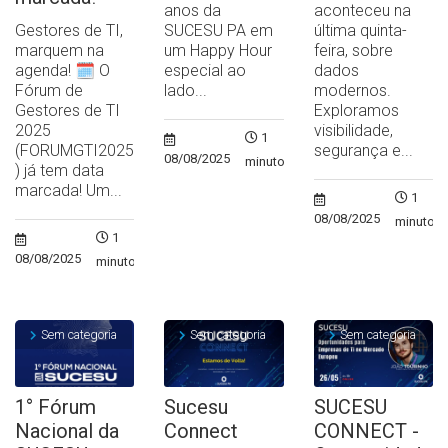
anos da
aconteceu na
Gestores de TI,
SUCESU PA em
última quinta-
marquem na
um Happy Hour
feira, sobre
agenda! 🗓️ O
especial ao
dados
Fórum de
lado...
modernos.
Gestores de TI
Exploramos
2025
visibilidade,
1
(FORUMGTI2025
segurança e...
08/08/2025
minuto
) já tem data
marcada! Um...
1
08/08/2025
minuto
1
08/08/2025
minuto
Sem categoria
Sem categoria
Sem categoria
1° Fórum
Sucesu
SUCESU
Nacional da
Connect
CONNECT -