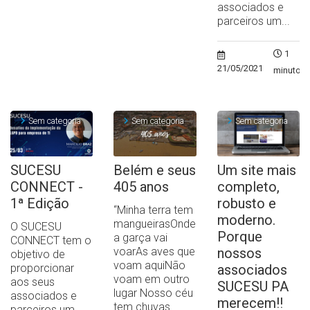
associados e
parceiros um...
1
21/05/2021
minuto
Sem categoria
Sem categoria
Sem categoria
SUCESU
Belém e seus
Um site mais
CONNECT -
405 anos
completo,
1ª Edição
robusto e
“Minha terra tem
moderno.
mangueirasOnde
O SUCESU
Porque
a garça vai
CONNECT tem o
voarAs aves que
nossos
objetivo de
voam aquiNão
proporcionar
associados
voam em outro
aos seus
SUCESU PA
lugar Nosso céu
associados e
merecem!!
tem chuvas...
parceiros um