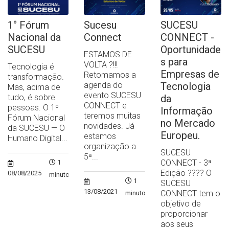
1° Fórum
Sucesu
SUCESU
Nacional da
Connect
CONNECT -
SUCESU
Oportunidade
ESTAMOS DE
s para
VOLTA ?!!!
Tecnologia é
Empresas de
Retomamos a
transformação.
agenda do
Tecnologia
Mas, acima de
evento SUCESU
tudo, é sobre
da
CONNECT e
pessoas. O 1º
Informação
teremos muitas
Fórum Nacional
no Mercado
novidades. Já
da SUCESU — O
Europeu.
estamos
Humano Digital...
organização a
SUCESU
5ª...
CONNECT - 3ª
1
Edição ?‍??‍? O
08/08/2025
minuto
1
SUCESU
13/08/2021
CONNECT tem o
minuto
objetivo de
proporcionar
aos seus