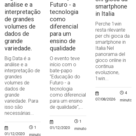
análise e a
Futuro - a
smartphone
interpretação
tecnologia
in Italia
de grandes
como
Perche 1win
volumes de
diferencial
resta rilevante
dados de
para um
per chi gioca da
grande
ensino de
smartphone in
variedade.
qualidade
Italia Nel
panorama del
Big Data é a
O evento teve
gioco online in
análise e a
início com o
continua
interpretação de
bate-papo
evoluzione,
grandes
"Educação do
1win...
volumes de
Futuro - a
dados de
tecnologia
4
grande
como diferencial
07/08/2026
minutos
variedade. Para
para um ensino
isso são
de qualidade",...
necessárias...
1
1
01/12/2020
minuto
01/12/2020
minuto