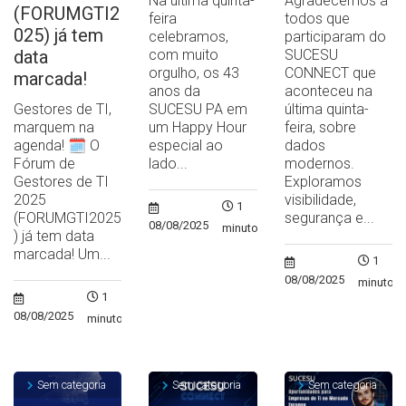
Na última quinta-
Agradecemos a
(FORUMGTI2
feira
todos que
025) já tem
celebramos,
participaram do
data
com muito
SUCESU
orgulho, os 43
CONNECT que
marcada!
anos da
aconteceu na
Gestores de TI,
SUCESU PA em
última quinta-
marquem na
um Happy Hour
feira, sobre
agenda! 🗓️ O
especial ao
dados
Fórum de
lado...
modernos.
Gestores de TI
Exploramos
2025
visibilidade,
1
(FORUMGTI2025
segurança e...
08/08/2025
minuto
) já tem data
marcada! Um...
1
08/08/2025
minuto
1
08/08/2025
minuto
Sem categoria
Sem categoria
Sem categoria