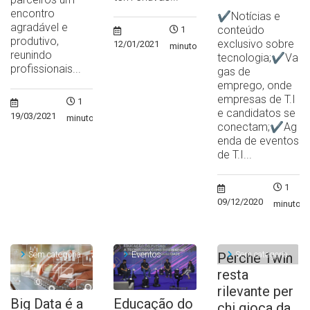
encontro
✔Notícias e
agradável e
conteúdo
1
produtivo,
exclusivo sobre
12/01/2021
minuto
reunindo
tecnologia;✔Va
profissionais...
gas de
emprego, onde
empresas de T.I
1
e candidatos se
19/03/2021
minuto
conectam;✔Ag
enda de eventos
de T.I...
1
09/12/2020
minuto
Sem categoria
Eventos
Sem categoria
Perche 1win
resta
rilevante per
Big Data é a
Educação do
chi gioca da