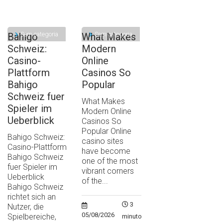
Sem categoria
Sem categoria
Bahigo
What Makes
Schweiz:
Modern
Casino-
Online
Plattform
Casinos So
Bahigo
Popular
Schweiz fuer
What Makes
Spieler im
Modern Online
Ueberblick
Casinos So
Popular Online
Bahigo Schweiz:
casino sites
Casino-Plattform
have become
Bahigo Schweiz
one of the most
fuer Spieler im
vibrant corners
Ueberblick
of the...
Bahigo Schweiz
richtet sich an
3
Nutzer, die
05/08/2026
Spielbereiche,
minutos