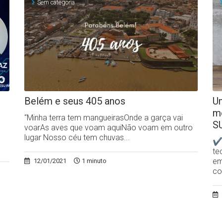
Sem categoria
Belém e seus 405 anos
Um
m
“Minha terra tem mangueirasOnde a garça vai
S
voarAs aves que voam aquiNão voam em outro
lugar Nosso céu tem chuvas...
✔N
te
em
12/01/2021
1 minuto
co