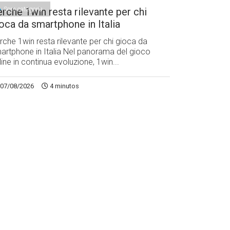
Sem categoria
rche 1win resta rilevante per chi
oca da smartphone in Italia
rche 1win resta rilevante per chi gioca da
artphone in Italia Nel panorama del gioco
line in continua evoluzione, 1win...
07/08/2026
4 minutos