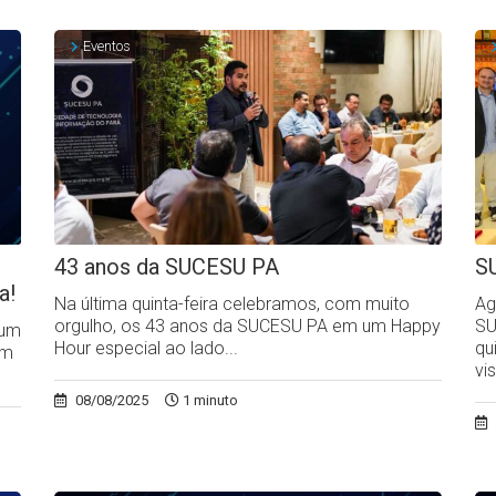
Eventos
43 anos da SUCESU PA
S
a!
Na última quinta-feira celebramos, com muito
Ag
orgulho, os 43 anos da SUCESU PA em um Happy
SU
rum
Hour especial ao lado...
qu
em
vi
08/08/2025
1 minuto