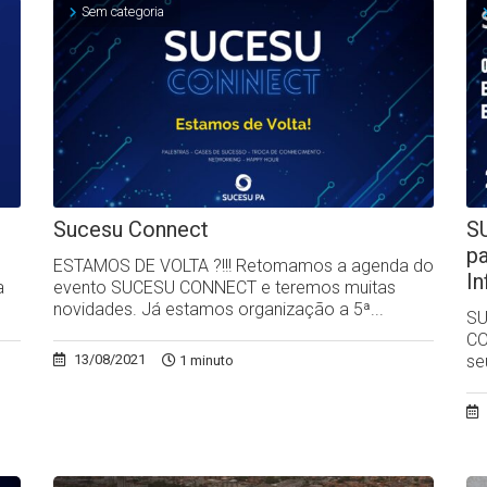
Sem categoria
Sucesu Connect
S
p
ESTAMOS DE VOLTA ?!!! Retomamos a agenda do
I
a
evento SUCESU CONNECT e teremos muitas
novidades. Já estamos organização a 5ª...
SU
CO
se
13/08/2021
1 minuto