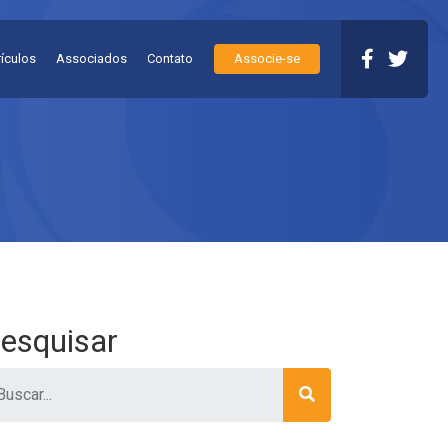
rículos
Associados
Contato
Associe-se
esquisar
ar