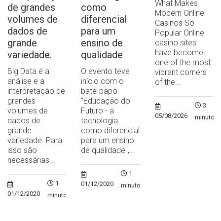
What Makes
de grandes
como
Modern Online
volumes de
diferencial
Casinos So
dados de
para um
Popular Online
grande
ensino de
casino sites
have become
variedade.
qualidade
one of the most
Big Data é a
O evento teve
vibrant corners
análise e a
início com o
of the...
interpretação de
bate-papo
grandes
"Educação do
3
volumes de
Futuro - a
05/08/2026
minutos
dados de
tecnologia
grande
como diferencial
variedade. Para
para um ensino
isso são
de qualidade",...
necessárias...
1
1
01/12/2020
minuto
01/12/2020
minuto