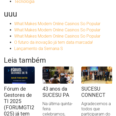
Tecnologia
uuu
What Makes Modern Online Casinos So Popular
What Makes Modern Online Casinos So Popular
What Makes Modern Online Casinos So Popular
O futuro da inovação já tem data marcada!
Lançamento da Semana S
Leia também
Eventos
Eventos
Eventos
Fórum de
43 anos da
SUCESU
Gestores de
SUCESU PA
CONNECT
TI 2025
Na última quinta-
Agradecemos a
(FORUMGTI2
feira
todos que
025) já tem
celebramos,
participaram do