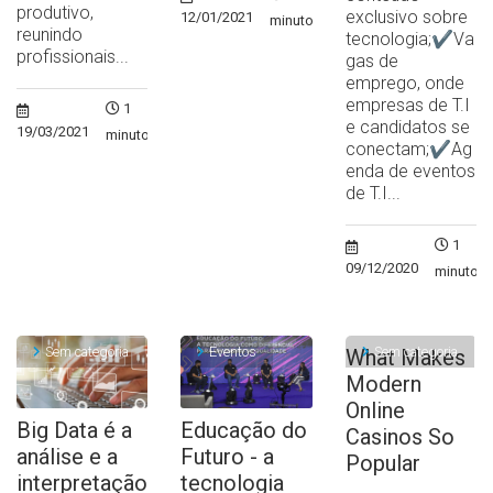
produtivo,
exclusivo sobre
12/01/2021
minuto
reunindo
tecnologia;✔Va
profissionais...
gas de
emprego, onde
empresas de T.I
1
e candidatos se
19/03/2021
minuto
conectam;✔Ag
enda de eventos
de T.I...
1
09/12/2020
minuto
Sem categoria
Eventos
Sem categoria
What Makes
Modern
Online
Big Data é a
Educação do
Casinos So
análise e a
Futuro - a
Popular
interpretação
tecnologia