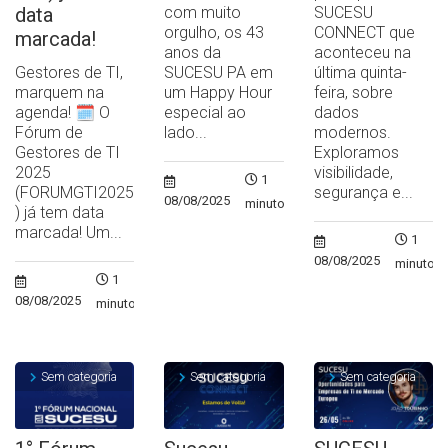
data
com muito
SUCESU
orgulho, os 43
CONNECT que
marcada!
anos da
aconteceu na
Gestores de TI,
SUCESU PA em
última quinta-
marquem na
um Happy Hour
feira, sobre
agenda! 🗓️ O
especial ao
dados
Fórum de
lado...
modernos.
Gestores de TI
Exploramos
2025
visibilidade,
1
(FORUMGTI2025
segurança e...
08/08/2025
minuto
) já tem data
marcada! Um...
1
08/08/2025
minuto
1
08/08/2025
minuto
Sem categoria
Sem categoria
Sem categoria