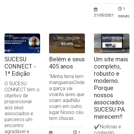
1
21/05/2021
minuto
Sem categoria
Sem categoria
Sem categoria
SUCESU
Belém e seus
Um site mais
CONNECT -
405 anos
completo,
1ª Edição
robusto e
“Minha terra tem
moderno.
mangueirasOnde
O SUCESU
Porque
a garça vai
CONNECT tem o
voarAs aves que
nossos
objetivo de
voam aquiNão
proporcionar
associados
voam em outro
aos seus
SUCESU PA
lugar Nosso céu
associados e
merecem!!
tem chuvas...
parceiros um
encontro
✔Notícias e
agradável e
conteúdo
1