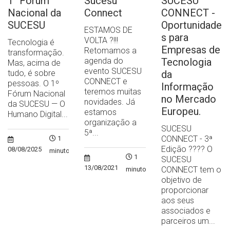
1° Fórum
Sucesu
SUCESU
Nacional da
Connect
CONNECT -
SUCESU
Oportunidade
ESTAMOS DE
s para
VOLTA ?!!!
Tecnologia é
Empresas de
Retomamos a
transformação.
agenda do
Tecnologia
Mas, acima de
evento SUCESU
tudo, é sobre
da
CONNECT e
pessoas. O 1º
Informação
teremos muitas
Fórum Nacional
no Mercado
novidades. Já
da SUCESU — O
Europeu.
estamos
Humano Digital...
organização a
SUCESU
5ª...
CONNECT - 3ª
1
Edição ?‍??‍? O
08/08/2025
minuto
1
SUCESU
13/08/2021
CONNECT tem o
minuto
objetivo de
proporcionar
aos seus
associados e
parceiros um...