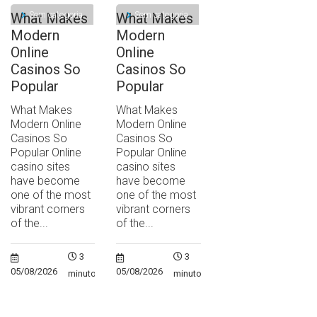
Sem categoria
Sem categoria
What Makes
What Makes
Modern
Modern
Online
Online
Casinos So
Casinos So
Popular
Popular
What Makes
What Makes
Modern Online
Modern Online
Casinos So
Casinos So
Popular Online
Popular Online
casino sites
casino sites
have become
have become
one of the most
one of the most
vibrant corners
vibrant corners
of the...
of the...
3
3
05/08/2026
05/08/2026
minutos
minutos