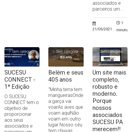
associados e
parceiros um...
1
21/05/2021
minuto
Sem categoria
Sem categoria
Sem categoria
SUCESU
Belém e seus
Um site mais
CONNECT -
405 anos
completo,
1ª Edição
robusto e
“Minha terra tem
moderno.
mangueirasOnde
O SUCESU
Porque
a garça vai
CONNECT tem o
voarAs aves que
nossos
objetivo de
voam aquiNão
proporcionar
associados
voam em outro
aos seus
SUCESU PA
lugar Nosso céu
associados e
merecem!!
tem chuvas...
parceiros um