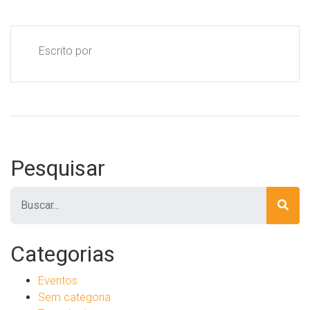
Escrito por
Pesquisar
Pesquisar
Categorias
Eventos
Sem categoria