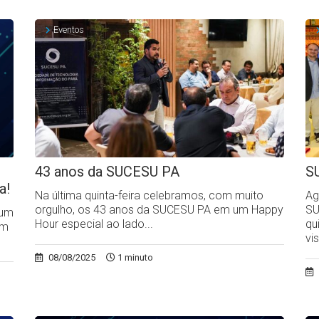
Eventos
43 anos da SUCESU PA
S
a!
Na última quinta-feira celebramos, com muito
Ag
orgulho, os 43 anos da SUCESU PA em um Happy
SU
rum
Hour especial ao lado...
qu
em
vi
08/08/2025
1 minuto