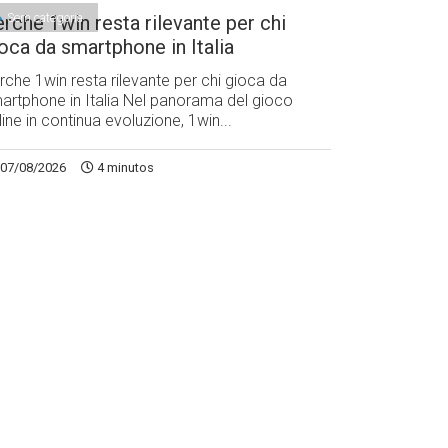
Sem categoria
rche 1win resta rilevante per chi
oca da smartphone in Italia
rche 1win resta rilevante per chi gioca da
artphone in Italia Nel panorama del gioco
line in continua evoluzione, 1win...
07/08/2026
4 minutos