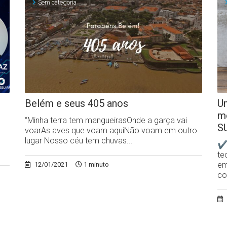
Sem categoria
Belém e seus 405 anos
Um
m
“Minha terra tem mangueirasOnde a garça vai
S
voarAs aves que voam aquiNão voam em outro
lugar Nosso céu tem chuvas...
✔N
te
em
12/01/2021
1 minuto
co