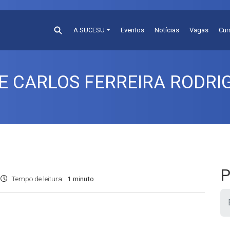
A SUCESU
Eventos
Notícias
Vagas
Cur
E CARLOS FERREIRA RODRI
P
Tempo de leitura:
1 minuto
Pesquis