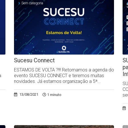
Sem categoria
Sucesu Connect
S
p
ESTAMOS DE VOLTA ?!!! Retomamos a agenda do
I
a
evento SUCESU CONNECT e teremos muitas
novidades. Já estamos organização a 5ª...
SU
CO
se
13/08/2021
1 minuto