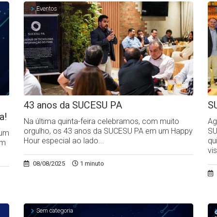
Eventos
43 anos da SUCESU PA
S
a!
Na última quinta-feira celebramos, com muito
Ag
orgulho, os 43 anos da SUCESU PA em um Happy
SU
rum
Hour especial ao lado...
qu
em
vi
08/08/2025
1 minuto
Sem categoria