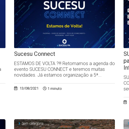
Sucesu Connect
S
p
ESTAMOS DE VOLTA ?!!! Retomamos a agenda do
I
a
evento SUCESU CONNECT e teremos muitas
novidades. Já estamos organização a 5ª...
SU
CO
se
13/08/2021
1 minuto
Sem categoria