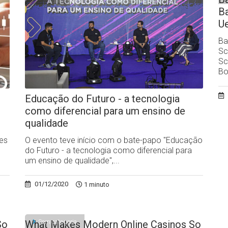
Ba
Ue
Ba
Sc
Sc
Bo
Educação do Futuro - a tecnologia
como diferencial para um ensino de
qualidade
des
O evento teve início com o bate-papo "Educação
do Futuro - a tecnologia como diferencial para
um ensino de qualidade",...
01/12/2020
1 minuto
Sem categoria
So
What Makes Modern Online Casinos So