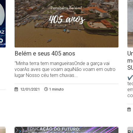
Belém e seus 405 anos
Um
m
“Minha terra tem mangueirasOnde a garça vai
S
voarAs aves que voam aquiNão voam em outro
lugar Nosso céu tem chuvas...
✔N
te
em
12/01/2021
1 minuto
co
Eventos
Ba