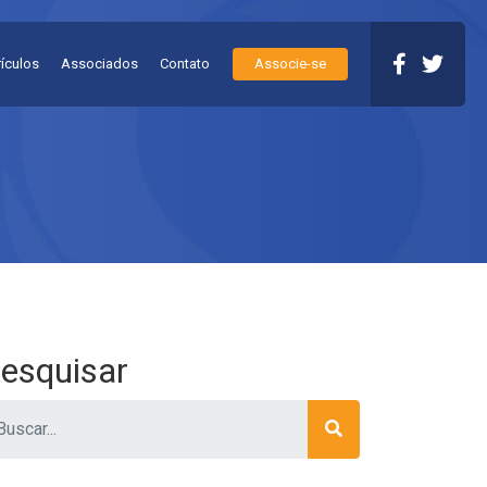
rículos
Associados
Contato
Associe-se
esquisar
ar