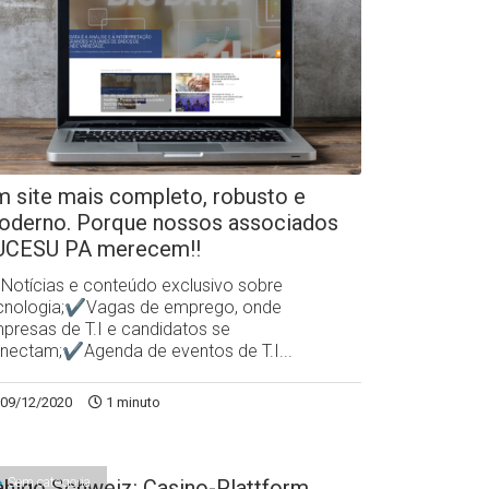
 site mais completo, robusto e
oderno. Porque nossos associados
UCESU PA merecem!!
otícias e conteúdo exclusivo sobre
cnologia;✔Vagas de emprego, onde
presas de T.I e candidatos se
nectam;✔Agenda de eventos de T.I...
09/12/2020
1 minuto
Sem categoria
higo Schweiz: Casino-Plattform