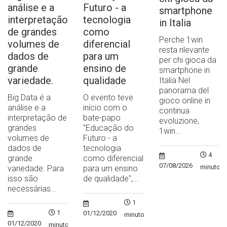
análise e a
Futuro - a
smartphone
interpretação
tecnologia
in Italia
de grandes
como
Perche 1win
volumes de
diferencial
resta rilevante
dados de
para um
per chi gioca da
grande
ensino de
smartphone in
variedade.
qualidade
Italia Nel
panorama del
Big Data é a
O evento teve
gioco online in
análise e a
início com o
continua
interpretação de
bate-papo
evoluzione,
grandes
"Educação do
1win...
volumes de
Futuro - a
dados de
tecnologia
4
grande
como diferencial
07/08/2026
minutos
variedade. Para
para um ensino
isso são
de qualidade",...
necessárias...
1
1
01/12/2020
minuto
01/12/2020
minuto