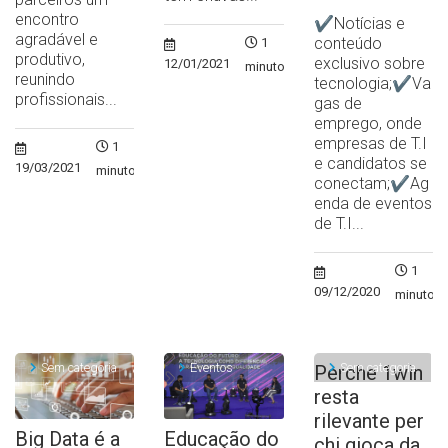
encontro
✔Notícias e
agradável e
conteúdo
1
produtivo,
exclusivo sobre
12/01/2021
minuto
reunindo
tecnologia;✔Va
profissionais...
gas de
emprego, onde
empresas de T.I
1
e candidatos se
19/03/2021
minuto
conectam;✔Ag
enda de eventos
de T.I...
1
09/12/2020
minuto
Sem categoria
Eventos
Sem categoria
Perche 1win
resta
rilevante per
Big Data é a
Educação do
chi gioca da