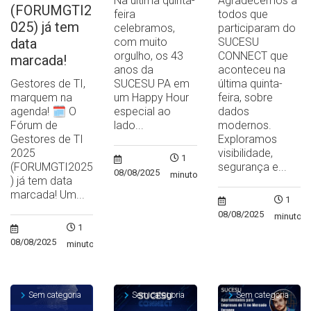
Na última quinta-
Agradecemos a
(FORUMGTI2
feira
todos que
025) já tem
celebramos,
participaram do
data
com muito
SUCESU
orgulho, os 43
CONNECT que
marcada!
anos da
aconteceu na
Gestores de TI,
SUCESU PA em
última quinta-
marquem na
um Happy Hour
feira, sobre
agenda! 🗓️ O
especial ao
dados
Fórum de
lado...
modernos.
Gestores de TI
Exploramos
2025
visibilidade,
1
(FORUMGTI2025
segurança e...
08/08/2025
minuto
) já tem data
marcada! Um...
1
08/08/2025
minuto
1
08/08/2025
minuto
Sem categoria
Sem categoria
Sem categoria