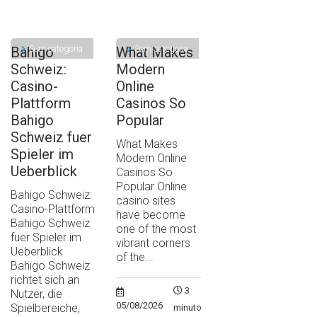
Sem categoria
Sem categoria
Bahigo
What Makes
Schweiz:
Modern
Casino-
Online
Plattform
Casinos So
Bahigo
Popular
Schweiz fuer
What Makes
Spieler im
Modern Online
Ueberblick
Casinos So
Popular Online
Bahigo Schweiz:
casino sites
Casino-Plattform
have become
Bahigo Schweiz
one of the most
fuer Spieler im
vibrant corners
Ueberblick
of the...
Bahigo Schweiz
richtet sich an
3
Nutzer, die
05/08/2026
Spielbereiche,
minutos