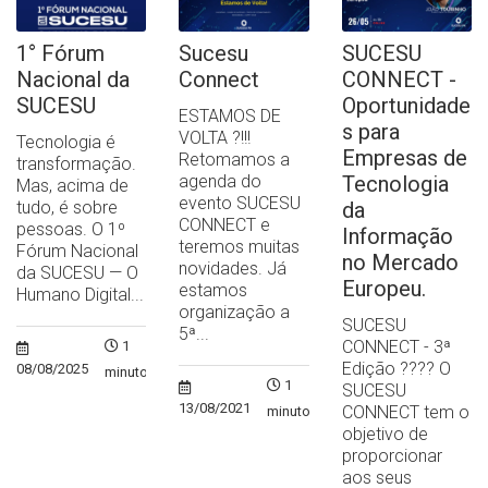
1° Fórum
Sucesu
SUCESU
Nacional da
Connect
CONNECT -
SUCESU
Oportunidade
ESTAMOS DE
s para
VOLTA ?!!!
Tecnologia é
Empresas de
Retomamos a
transformação.
agenda do
Tecnologia
Mas, acima de
evento SUCESU
tudo, é sobre
da
CONNECT e
pessoas. O 1º
Informação
teremos muitas
Fórum Nacional
no Mercado
novidades. Já
da SUCESU — O
Europeu.
estamos
Humano Digital...
organização a
SUCESU
5ª...
CONNECT - 3ª
1
Edição ?‍??‍? O
08/08/2025
minuto
1
SUCESU
13/08/2021
CONNECT tem o
minuto
objetivo de
proporcionar
aos seus