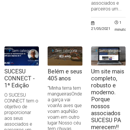
associados e
parceiros um...
1
21/05/2021
minuto
Sem categoria
Sem categoria
Sem categoria
SUCESU
Belém e seus
Um site mais
CONNECT -
405 anos
completo,
1ª Edição
robusto e
“Minha terra tem
moderno.
mangueirasOnde
O SUCESU
Porque
a garça vai
CONNECT tem o
voarAs aves que
nossos
objetivo de
voam aquiNão
proporcionar
associados
voam em outro
aos seus
SUCESU PA
lugar Nosso céu
associados e
merecem!!
tem chuvas...
parceiros um