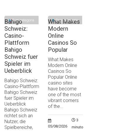
Sem categoria
Sem categoria
Bahigo
What Makes
Schweiz:
Modern
Casino-
Online
Plattform
Casinos So
Bahigo
Popular
Schweiz fuer
What Makes
Spieler im
Modern Online
Ueberblick
Casinos So
Popular Online
Bahigo Schweiz:
casino sites
Casino-Plattform
have become
Bahigo Schweiz
one of the most
fuer Spieler im
vibrant corners
Ueberblick
of the...
Bahigo Schweiz
richtet sich an
3
Nutzer, die
05/08/2026
Spielbereiche,
minutos