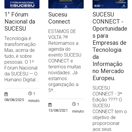
1° Fórum
Sucesu
SUCESU
Nacional da
Connect
CONNECT -
SUCESU
Oportunidade
ESTAMOS DE
s para
VOLTA ?!!!
Tecnologia é
Empresas de
Retomamos a
transformação.
agenda do
Tecnologia
Mas, acima de
evento SUCESU
tudo, é sobre
da
CONNECT e
pessoas. O 1º
Informação
teremos muitas
Fórum Nacional
no Mercado
novidades. Já
da SUCESU — O
Europeu.
estamos
Humano Digital...
organização a
SUCESU
5ª...
CONNECT - 3ª
1
Edição ?‍??‍? O
08/08/2025
minuto
1
SUCESU
13/08/2021
CONNECT tem o
minuto
objetivo de
proporcionar
aos seus