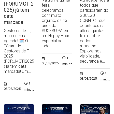
Na última quinta-
Agradecemos a
(FORUMGTI2
feira
todos que
025) já tem
celebramos,
participaram do
data
com muito
SUCESU
orgulho, os 43
CONNECT que
marcada!
anos da
aconteceu na
Gestores de TI,
SUCESU PA em
última quinta-
marquem na
um Happy Hour
feira, sobre
agenda! 🗓️ O
especial ao
dados
Fórum de
lado...
modernos.
Gestores de TI
Exploramos
2025
visibilidade,
1
(FORUMGTI2025
segurança e...
08/08/2025
minuto
) já tem data
marcada! Um...
1
08/08/2025
minuto
1
08/08/2025
minuto
Sem categoria
Sem categoria
Sem categoria