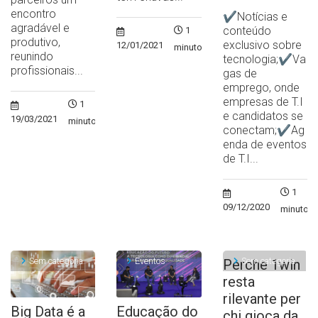
encontro
✔Notícias e
agradável e
conteúdo
1
produtivo,
exclusivo sobre
12/01/2021
minuto
reunindo
tecnologia;✔Va
profissionais...
gas de
emprego, onde
empresas de T.I
1
e candidatos se
19/03/2021
minuto
conectam;✔Ag
enda de eventos
de T.I...
1
09/12/2020
minuto
Sem categoria
Eventos
Sem categoria
Perche 1win
resta
rilevante per
Big Data é a
Educação do
chi gioca da