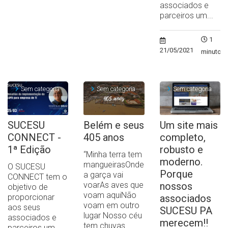
associados e
parceiros um...
1
21/05/2021
minuto
Sem categoria
Sem categoria
Sem categoria
SUCESU
Belém e seus
Um site mais
CONNECT -
405 anos
completo,
1ª Edição
robusto e
“Minha terra tem
moderno.
mangueirasOnde
O SUCESU
Porque
a garça vai
CONNECT tem o
voarAs aves que
nossos
objetivo de
voam aquiNão
proporcionar
associados
voam em outro
aos seus
SUCESU PA
lugar Nosso céu
associados e
merecem!!
tem chuvas...
parceiros um