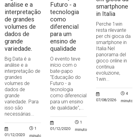
análise e a
Futuro - a
smartphone
interpretação
tecnologia
in Italia
de grandes
como
Perche 1win
volumes de
diferencial
resta rilevante
dados de
para um
per chi gioca da
grande
ensino de
smartphone in
variedade.
qualidade
Italia Nel
panorama del
Big Data é a
O evento teve
gioco online in
análise e a
início com o
continua
interpretação de
bate-papo
evoluzione,
grandes
"Educação do
1win...
volumes de
Futuro - a
dados de
tecnologia
4
grande
como diferencial
07/08/2026
minutos
variedade. Para
para um ensino
isso são
de qualidade",...
necessárias...
1
1
01/12/2020
minuto
01/12/2020
minuto