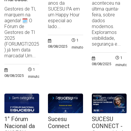
anos da
aconteceu na
Gestores de TI,
SUCESU PA em
última quinta-
marquem na
um Happy Hour
feira, sobre
agenda! 🗓️ O
especial ao
dados
Fórum de
lado...
modernos.
Gestores de TI
Exploramos
2025
visibilidade,
1
(FORUMGTI2025
segurança e...
08/08/2025
minuto
) já tem data
marcada! Um...
1
08/08/2025
minuto
1
08/08/2025
minuto
Sem categoria
Sem categoria
Sem categoria
1° Fórum
Sucesu
SUCESU
Nacional da
Connect
CONNECT -