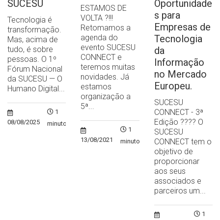
SUCESU
Oportunidade
ESTAMOS DE
s para
VOLTA ?!!!
Tecnologia é
Empresas de
Retomamos a
transformação.
agenda do
Tecnologia
Mas, acima de
evento SUCESU
tudo, é sobre
da
CONNECT e
pessoas. O 1º
Informação
teremos muitas
Fórum Nacional
no Mercado
novidades. Já
da SUCESU — O
Europeu.
estamos
Humano Digital...
organização a
SUCESU
5ª...
CONNECT - 3ª
1
Edição ?‍??‍? O
08/08/2025
minuto
1
SUCESU
13/08/2021
CONNECT tem o
minuto
objetivo de
proporcionar
aos seus
associados e
parceiros um...
1