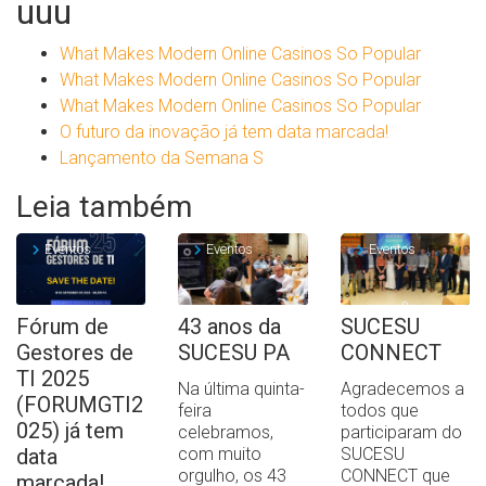
uuu
What Makes Modern Online Casinos So Popular
What Makes Modern Online Casinos So Popular
What Makes Modern Online Casinos So Popular
O futuro da inovação já tem data marcada!
Lançamento da Semana S
Leia também
Eventos
Eventos
Eventos
Fórum de
43 anos da
SUCESU
Gestores de
SUCESU PA
CONNECT
TI 2025
Na última quinta-
Agradecemos a
(FORUMGTI2
feira
todos que
025) já tem
celebramos,
participaram do
data
com muito
SUCESU
orgulho, os 43
CONNECT que
marcada!