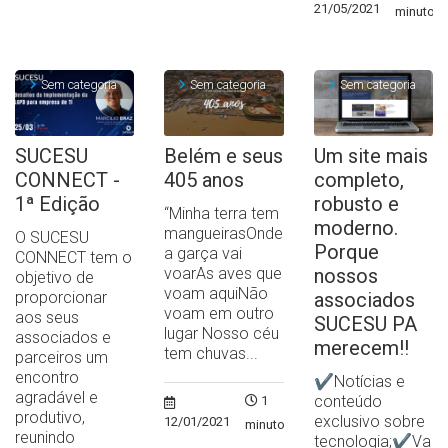
21/05/2021
minuto
Sem categoria
Sem categoria
Sem categoria
SUCESU
Belém e seus
Um site mais
CONNECT -
405 anos
completo,
1ª Edição
robusto e
“Minha terra tem
moderno.
mangueirasOnde
O SUCESU
Porque
a garça vai
CONNECT tem o
voarAs aves que
nossos
objetivo de
voam aquiNão
proporcionar
associados
voam em outro
aos seus
SUCESU PA
lugar Nosso céu
associados e
merecem!!
tem chuvas...
parceiros um
encontro
✔Notícias e
agradável e
conteúdo
1
produtivo,
exclusivo sobre
12/01/2021
minuto
reunindo
tecnologia;✔Va