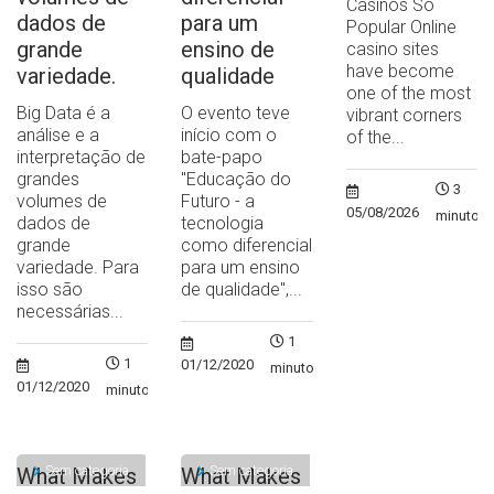
Casinos So
dados de
para um
Popular Online
grande
ensino de
casino sites
have become
variedade.
qualidade
one of the most
Big Data é a
O evento teve
vibrant corners
análise e a
início com o
of the...
interpretação de
bate-papo
grandes
"Educação do
3
volumes de
Futuro - a
05/08/2026
minutos
dados de
tecnologia
grande
como diferencial
variedade. Para
para um ensino
isso são
de qualidade",...
necessárias...
1
1
01/12/2020
minuto
01/12/2020
minuto
Sem categoria
Sem categoria
What Makes
What Makes