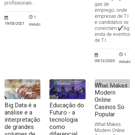
profissionais...
gas de
emprego, onde
empresas de T.I
1
e candidatos se
19/03/2021
minuto
conectam;✔Ag
enda de eventos
de T.I...
1
09/12/2020
minuto
Sem categoria
Eventos
Sem categoria
What Makes
Modern
Online
Big Data é a
Educação do
Casinos So
análise e a
Futuro - a
Popular
interpretação
tecnologia
What Makes
de grandes
como
Modern Online
volumes de
diferencial