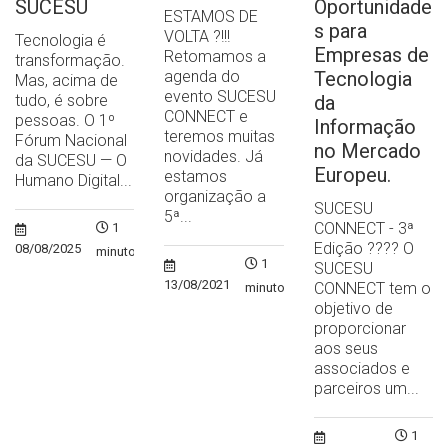
SUCESU
Oportunidade
ESTAMOS DE
s para
VOLTA ?!!!
Tecnologia é
Empresas de
Retomamos a
transformação.
agenda do
Tecnologia
Mas, acima de
evento SUCESU
tudo, é sobre
da
CONNECT e
pessoas. O 1º
Informação
teremos muitas
Fórum Nacional
no Mercado
novidades. Já
da SUCESU — O
Europeu.
estamos
Humano Digital...
organização a
SUCESU
5ª...
CONNECT - 3ª
1
Edição ?‍??‍? O
08/08/2025
minuto
1
SUCESU
13/08/2021
CONNECT tem o
minuto
objetivo de
proporcionar
aos seus
associados e
parceiros um...
1