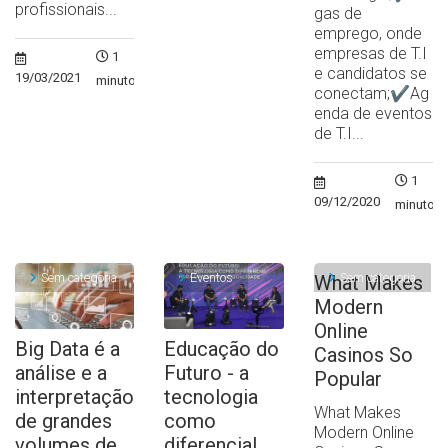
profissionais...
gas de
emprego, onde
empresas de T.I
1
e candidatos se
19/03/2021
minuto
conectam;✔Ag
enda de eventos
de T.I...
1
09/12/2020
minuto
Sem categoria
Eventos
Sem categoria
What Makes
Modern
Online
Big Data é a
Educação do
Casinos So
análise e a
Futuro - a
Popular
interpretação
tecnologia
What Makes
de grandes
como
Modern Online
volumes de
diferencial