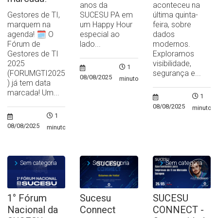
anos da
aconteceu na
Gestores de TI,
SUCESU PA em
última quinta-
marquem na
um Happy Hour
feira, sobre
agenda! 🗓️ O
especial ao
dados
Fórum de
lado...
modernos.
Gestores de TI
Exploramos
2025
visibilidade,
1
(FORUMGTI2025
segurança e...
08/08/2025
minuto
) já tem data
marcada! Um...
1
08/08/2025
minuto
1
08/08/2025
minuto
Sem categoria
Sem categoria
Sem categoria
1° Fórum
Sucesu
SUCESU
Nacional da
Connect
CONNECT -