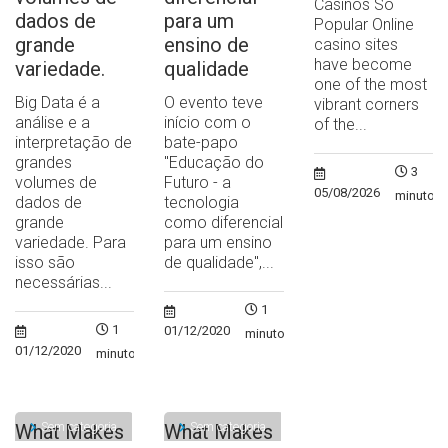
Casinos So
dados de
para um
Popular Online
grande
ensino de
casino sites
have become
variedade.
qualidade
one of the most
Big Data é a
O evento teve
vibrant corners
análise e a
início com o
of the...
interpretação de
bate-papo
grandes
"Educação do
3
volumes de
Futuro - a
05/08/2026
minutos
dados de
tecnologia
grande
como diferencial
variedade. Para
para um ensino
isso são
de qualidade",...
necessárias...
1
1
01/12/2020
minuto
01/12/2020
minuto
Sem categoria
Sem categoria
What Makes
What Makes