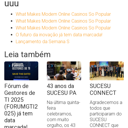
uuu
What Makes Modern Online Casinos So Popular
What Makes Modern Online Casinos So Popular
What Makes Modern Online Casinos So Popular
O futuro da inovação já tem data marcada!
Lançamento da Semana S
Leia também
Eventos
Eventos
Eventos
Fórum de
43 anos da
SUCESU
Gestores de
SUCESU PA
CONNECT
TI 2025
Na última quinta-
Agradecemos a
(FORUMGTI2
feira
todos que
025) já tem
celebramos,
participaram do
data
com muito
SUCESU
orgulho, os 43
CONNECT que
marcada!