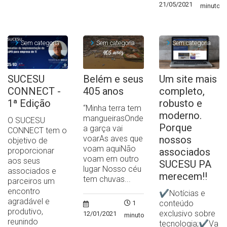
21/05/2021
minuto
Sem categoria
Sem categoria
Sem categoria
SUCESU
Belém e seus
Um site mais
CONNECT -
405 anos
completo,
1ª Edição
robusto e
“Minha terra tem
moderno.
mangueirasOnde
O SUCESU
Porque
a garça vai
CONNECT tem o
voarAs aves que
nossos
objetivo de
voam aquiNão
proporcionar
associados
voam em outro
aos seus
SUCESU PA
lugar Nosso céu
associados e
merecem!!
tem chuvas...
parceiros um
encontro
✔Notícias e
agradável e
conteúdo
1
produtivo,
exclusivo sobre
12/01/2021
minuto
reunindo
tecnologia;✔Va