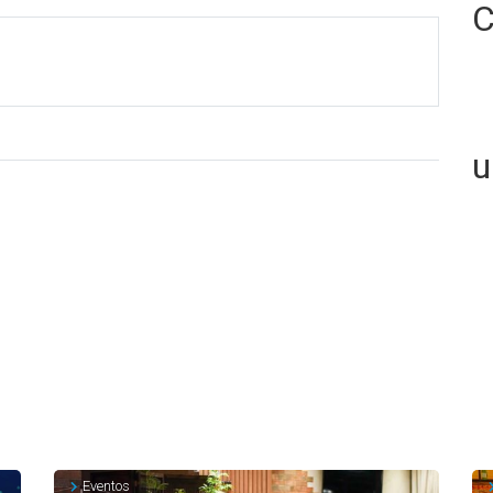
C
u
Eventos