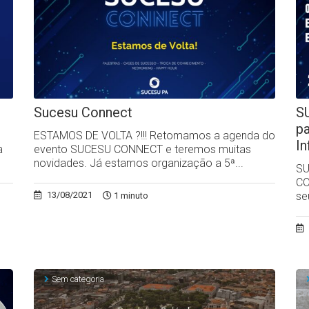
Sucesu Connect
S
p
ESTAMOS DE VOLTA ?!!! Retomamos a agenda do
I
a
evento SUCESU CONNECT e teremos muitas
novidades. Já estamos organização a 5ª...
SU
CO
se
13/08/2021
1 minuto
Sem categoria