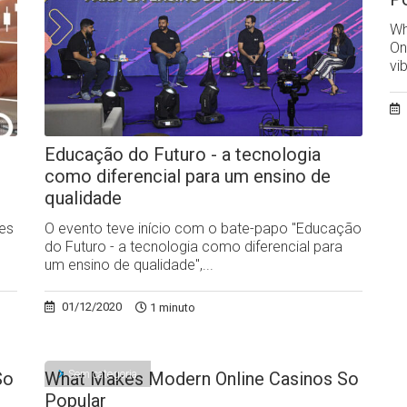
Wh
On
vi
Educação do Futuro - a tecnologia
como diferencial para um ensino de
qualidade
des
O evento teve início com o bate-papo "Educação
do Futuro - a tecnologia como diferencial para
um ensino de qualidade",...
01/12/2020
1 minuto
Sem categoria
So
What Makes Modern Online Casinos So
Popular