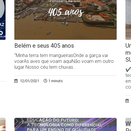
Belém e seus 405 anos
Um
m
“Minha terra tem mangueirasOnde a garça vai
S
voarAs aves que voam aquiNão voam em outro
lugar Nosso céu tem chuvas...
✔N
te
em
12/01/2021
1 minuto
co
Eventos
W
P