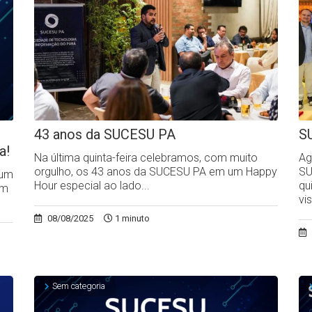
43 anos da SUCESU PA
S
a!
Na última quinta-feira celebramos, com muito
Ag
orgulho, os 43 anos da SUCESU PA em um Happy
SU
rum
Hour especial ao lado...
qu
em
vi
08/08/2025
1 minuto
Sem categoria