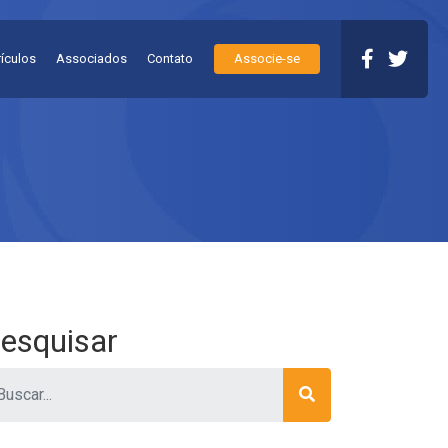
rículos
Associados
Contato
Associe-se
esquisar
ar