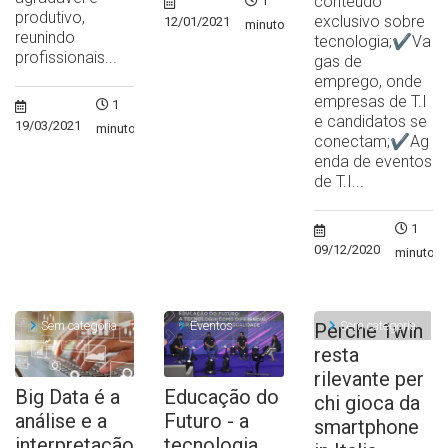
conteúdo
1
produtivo,
exclusivo sobre
12/01/2021
minuto
reunindo
tecnologia;✔Va
profissionais...
gas de
emprego, onde
empresas de T.I
1
e candidatos se
19/03/2021
minuto
conectam;✔Ag
enda de eventos
de T.I...
1
09/12/2020
minuto
Sem categoria
Eventos
Sem categoria
Perche 1win
resta
rilevante per
Big Data é a
Educação do
chi gioca da
análise e a
Futuro - a
smartphone
interpretação
tecnologia