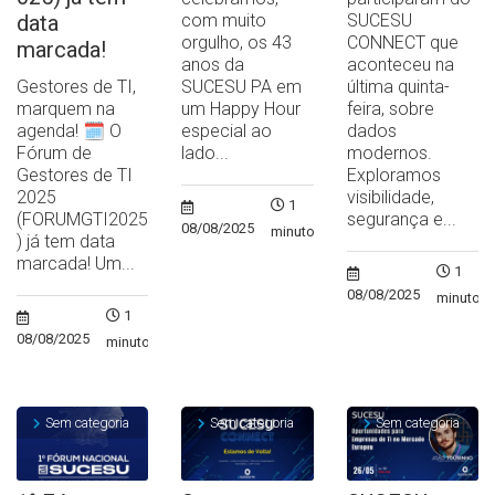
data
com muito
SUCESU
orgulho, os 43
CONNECT que
marcada!
anos da
aconteceu na
Gestores de TI,
SUCESU PA em
última quinta-
marquem na
um Happy Hour
feira, sobre
agenda! 🗓️ O
especial ao
dados
Fórum de
lado...
modernos.
Gestores de TI
Exploramos
2025
visibilidade,
1
(FORUMGTI2025
segurança e...
08/08/2025
minuto
) já tem data
marcada! Um...
1
08/08/2025
minuto
1
08/08/2025
minuto
Sem categoria
Sem categoria
Sem categoria