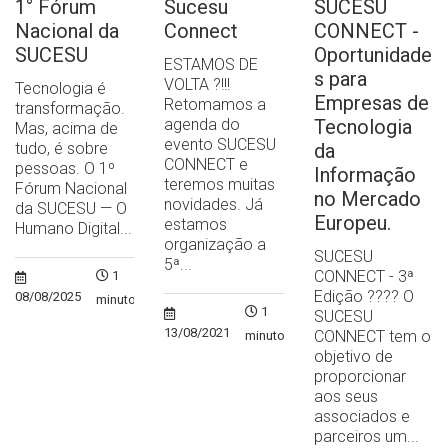
1° Fórum
Sucesu
SUCESU
Nacional da
Connect
CONNECT -
SUCESU
Oportunidade
ESTAMOS DE
s para
VOLTA ?!!!
Tecnologia é
Empresas de
Retomamos a
transformação.
agenda do
Tecnologia
Mas, acima de
evento SUCESU
tudo, é sobre
da
CONNECT e
pessoas. O 1º
Informação
teremos muitas
Fórum Nacional
no Mercado
novidades. Já
da SUCESU — O
Europeu.
estamos
Humano Digital...
organização a
SUCESU
5ª...
CONNECT - 3ª
1
Edição ?‍??‍? O
08/08/2025
minuto
1
SUCESU
13/08/2021
CONNECT tem o
minuto
objetivo de
proporcionar
aos seus
associados e
parceiros um...