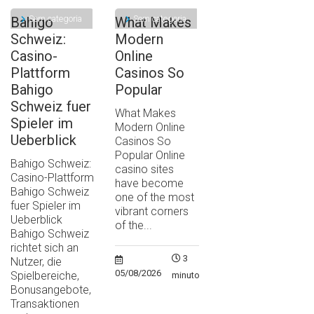
Sem categoria
Sem categoria
Bahigo
What Makes
Schweiz:
Modern
Casino-
Online
Plattform
Casinos So
Bahigo
Popular
Schweiz fuer
What Makes
Spieler im
Modern Online
Ueberblick
Casinos So
Popular Online
Bahigo Schweiz:
casino sites
Casino-Plattform
have become
Bahigo Schweiz
one of the most
fuer Spieler im
vibrant corners
Ueberblick
of the...
Bahigo Schweiz
richtet sich an
3
Nutzer, die
05/08/2026
Spielbereiche,
minutos
Bonusangebote,
Transaktionen