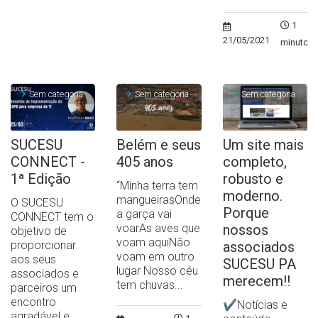
1
21/05/2021
minuto
Sem categoria
Sem categoria
Sem categoria
SUCESU
Belém e seus
Um site mais
CONNECT -
405 anos
completo,
1ª Edição
robusto e
“Minha terra tem
moderno.
mangueirasOnde
O SUCESU
Porque
a garça vai
CONNECT tem o
voarAs aves que
nossos
objetivo de
voam aquiNão
proporcionar
associados
voam em outro
aos seus
SUCESU PA
lugar Nosso céu
associados e
merecem!!
tem chuvas...
parceiros um
encontro
✔Notícias e
agradável e