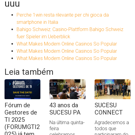
uuu
Perche 1win resta rilevante per chi gioca da
smartphone in Italia
Bahigo Schweiz: Casino-Plattform Bahigo Schweiz
fuer Spieler im Ueberblick
What Makes Modern Online Casinos So Popular
What Makes Modern Online Casinos So Popular
What Makes Modern Online Casinos So Popular
Leia também
Eventos
Eventos
Eventos
Fórum de
43 anos da
SUCESU
Gestores de
SUCESU PA
CONNECT
TI 2025
Na última quinta-
Agradecemos a
(FORUMGTI2
feira
todos que
025) já tem
celebramos,
participaram do