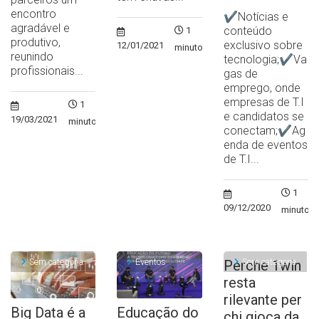
encontro
✔Notícias e
agradável e
conteúdo
1
produtivo,
exclusivo sobre
12/01/2021
minuto
reunindo
tecnologia;✔Va
profissionais...
gas de
emprego, onde
empresas de T.I
1
e candidatos se
19/03/2021
minuto
conectam;✔Ag
enda de eventos
de T.I...
1
09/12/2020
minuto
Sem categoria
Eventos
Sem categoria
Perche 1win
resta
rilevante per
Big Data é a
Educação do
chi gioca da