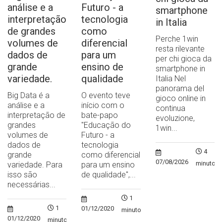
análise e a
Futuro - a
smartphone
interpretação
tecnologia
in Italia
de grandes
como
Perche 1win
volumes de
diferencial
resta rilevante
dados de
para um
per chi gioca da
grande
ensino de
smartphone in
variedade.
qualidade
Italia Nel
panorama del
Big Data é a
O evento teve
gioco online in
análise e a
início com o
continua
interpretação de
bate-papo
evoluzione,
grandes
"Educação do
1win...
volumes de
Futuro - a
dados de
tecnologia
4
grande
como diferencial
07/08/2026
minutos
variedade. Para
para um ensino
isso são
de qualidade",...
necessárias...
1
1
01/12/2020
minuto
01/12/2020
minuto