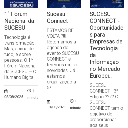
1° Fórum
Sucesu
SUCESU
Nacional da
Connect
CONNECT -
SUCESU
Oportunidade
ESTAMOS DE
s para
VOLTA ?!!!
Tecnologia é
Empresas de
Retomamos a
transformação.
agenda do
Tecnologia
Mas, acima de
evento SUCESU
tudo, é sobre
da
CONNECT e
pessoas. O 1º
Informação
teremos muitas
Fórum Nacional
no Mercado
novidades. Já
da SUCESU — O
Europeu.
estamos
Humano Digital...
organização a
SUCESU
5ª...
CONNECT - 3ª
1
Edição ?‍??‍? O
08/08/2025
minuto
1
SUCESU
13/08/2021
CONNECT tem o
minuto
objetivo de
proporcionar
aos seus