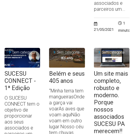
associados e
parceiros um...
1
21/05/2021
minuto
Sem categoria
Sem categoria
Sem categoria
SUCESU
Belém e seus
Um site mais
CONNECT -
405 anos
completo,
1ª Edição
robusto e
“Minha terra tem
moderno.
mangueirasOnde
O SUCESU
Porque
a garça vai
CONNECT tem o
voarAs aves que
nossos
objetivo de
voam aquiNão
proporcionar
associados
voam em outro
aos seus
SUCESU PA
lugar Nosso céu
associados e
merecem!!
tem chuvas...
parceiros um