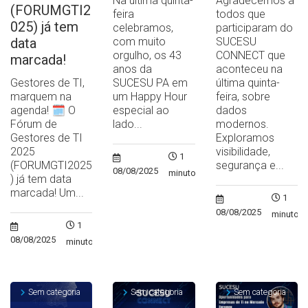
Na última quinta-
Agradecemos a
(FORUMGTI2
feira
todos que
025) já tem
celebramos,
participaram do
data
com muito
SUCESU
orgulho, os 43
CONNECT que
marcada!
anos da
aconteceu na
Gestores de TI,
SUCESU PA em
última quinta-
marquem na
um Happy Hour
feira, sobre
agenda! 🗓️ O
especial ao
dados
Fórum de
lado...
modernos.
Gestores de TI
Exploramos
2025
visibilidade,
1
(FORUMGTI2025
segurança e...
08/08/2025
minuto
) já tem data
marcada! Um...
1
08/08/2025
minuto
1
08/08/2025
minuto
Sem categoria
Sem categoria
Sem categoria