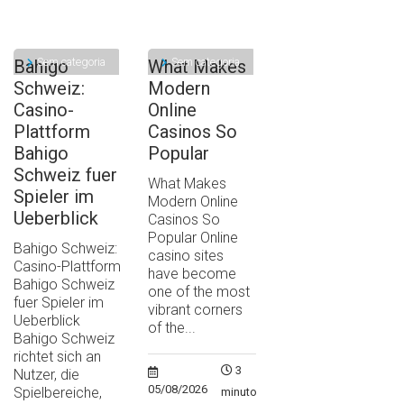
Sem categoria
Sem categoria
Bahigo
What Makes
Schweiz:
Modern
Casino-
Online
Plattform
Casinos So
Bahigo
Popular
Schweiz fuer
What Makes
Spieler im
Modern Online
Ueberblick
Casinos So
Popular Online
Bahigo Schweiz:
casino sites
Casino-Plattform
have become
Bahigo Schweiz
one of the most
fuer Spieler im
vibrant corners
Ueberblick
of the...
Bahigo Schweiz
richtet sich an
3
Nutzer, die
05/08/2026
Spielbereiche,
minutos