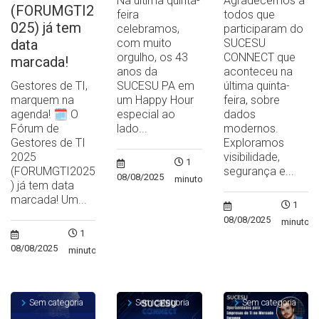
Na última quinta-
Agradecemos a
(FORUMGTI2
feira
todos que
025) já tem
celebramos,
participaram do
data
com muito
SUCESU
orgulho, os 43
CONNECT que
marcada!
anos da
aconteceu na
Gestores de TI,
SUCESU PA em
última quinta-
marquem na
um Happy Hour
feira, sobre
agenda! 🗓️ O
especial ao
dados
Fórum de
lado...
modernos.
Gestores de TI
Exploramos
2025
visibilidade,
1
(FORUMGTI2025
segurança e...
08/08/2025
minuto
) já tem data
marcada! Um...
1
08/08/2025
minuto
1
08/08/2025
minuto
Sem categoria
Sem categoria
Sem categoria