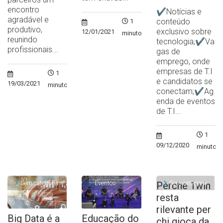
encontro
✔Notícias e
agradável e
conteúdo
1
produtivo,
exclusivo sobre
12/01/2021
minuto
reunindo
tecnologia;✔Va
profissionais...
gas de
emprego, onde
empresas de T.I
1
e candidatos se
19/03/2021
minuto
conectam;✔Ag
enda de eventos
de T.I...
1
09/12/2020
minuto
Sem categoria
Eventos
Sem categoria
Perche 1win
resta
rilevante per
Big Data é a
Educação do
chi gioca da