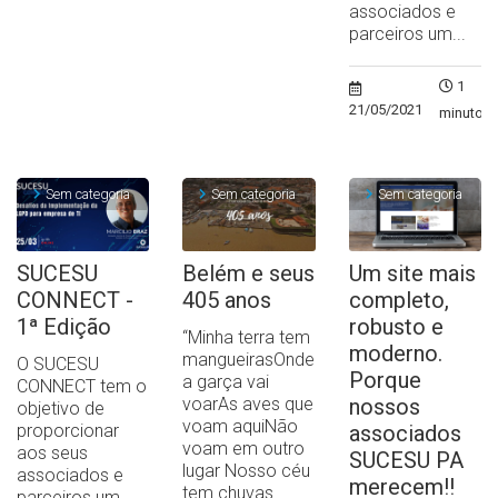
associados e
parceiros um...
1
21/05/2021
minuto
Sem categoria
Sem categoria
Sem categoria
SUCESU
Belém e seus
Um site mais
CONNECT -
405 anos
completo,
1ª Edição
robusto e
“Minha terra tem
moderno.
mangueirasOnde
O SUCESU
Porque
a garça vai
CONNECT tem o
voarAs aves que
nossos
objetivo de
voam aquiNão
proporcionar
associados
voam em outro
aos seus
SUCESU PA
lugar Nosso céu
associados e
merecem!!
tem chuvas...
parceiros um