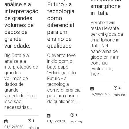
análise e a
Futuro - a
smartphone
interpretação
tecnologia
in Italia
de grandes
como
Perche 1win
volumes de
diferencial
resta rilevante
dados de
para um
per chi gioca da
grande
ensino de
smartphone in
variedade.
qualidade
Italia Nel
panorama del
Big Data é a
O evento teve
gioco online in
análise e a
início com o
continua
interpretação de
bate-papo
evoluzione,
grandes
"Educação do
1win...
volumes de
Futuro - a
dados de
tecnologia
4
grande
como diferencial
07/08/2026
minutos
variedade. Para
para um ensino
isso são
de qualidade",...
necessárias...
1
1
01/12/2020
minuto
01/12/2020
minuto