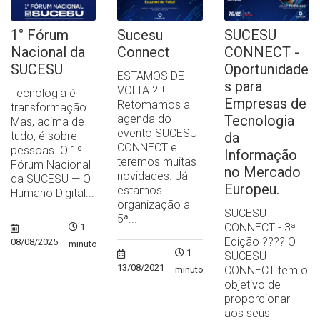
1° Fórum
Sucesu
SUCESU
Nacional da
Connect
CONNECT -
SUCESU
Oportunidade
ESTAMOS DE
s para
VOLTA ?!!!
Tecnologia é
Empresas de
Retomamos a
transformação.
agenda do
Tecnologia
Mas, acima de
evento SUCESU
tudo, é sobre
da
CONNECT e
pessoas. O 1º
Informação
teremos muitas
Fórum Nacional
no Mercado
novidades. Já
da SUCESU — O
Europeu.
estamos
Humano Digital...
organização a
SUCESU
5ª...
CONNECT - 3ª
1
Edição ?‍??‍? O
08/08/2025
minuto
1
SUCESU
13/08/2021
CONNECT tem o
minuto
objetivo de
proporcionar
aos seus