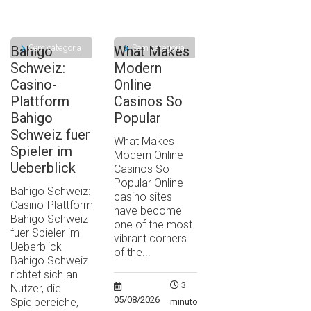
Sem categoria
Sem categoria
Bahigo
What Makes
Schweiz:
Modern
Casino-
Online
Plattform
Casinos So
Bahigo
Popular
Schweiz fuer
What Makes
Spieler im
Modern Online
Ueberblick
Casinos So
Popular Online
Bahigo Schweiz:
casino sites
Casino-Plattform
have become
Bahigo Schweiz
one of the most
fuer Spieler im
vibrant corners
Ueberblick
of the...
Bahigo Schweiz
richtet sich an
3
Nutzer, die
05/08/2026
Spielbereiche,
minutos