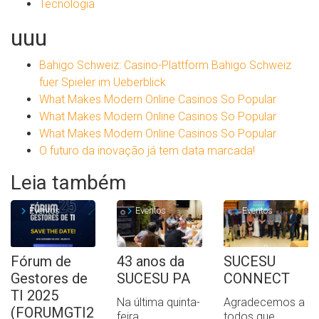
Tecnologia
uuu
Bahigo Schweiz: Casino-Plattform Bahigo Schweiz
fuer Spieler im Ueberblick
What Makes Modern Online Casinos So Popular
What Makes Modern Online Casinos So Popular
What Makes Modern Online Casinos So Popular
O futuro da inovação já tem data marcada!
Leia também
Eventos
Eventos
Eventos
Fórum de
43 anos da
SUCESU
Gestores de
SUCESU PA
CONNECT
TI 2025
Na última quinta-
Agradecemos a
(FORUMGTI2
feira
todos que