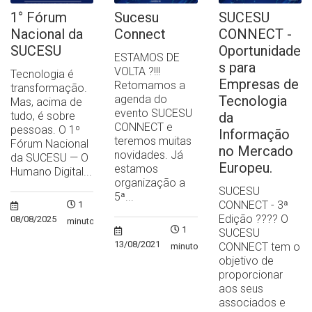
1° Fórum
Sucesu
SUCESU
Nacional da
Connect
CONNECT -
SUCESU
Oportunidade
ESTAMOS DE
s para
VOLTA ?!!!
Tecnologia é
Empresas de
Retomamos a
transformação.
agenda do
Tecnologia
Mas, acima de
evento SUCESU
tudo, é sobre
da
CONNECT e
pessoas. O 1º
Informação
teremos muitas
Fórum Nacional
no Mercado
novidades. Já
da SUCESU — O
Europeu.
estamos
Humano Digital...
organização a
SUCESU
5ª...
CONNECT - 3ª
1
Edição ?‍??‍? O
08/08/2025
minuto
1
SUCESU
13/08/2021
CONNECT tem o
minuto
objetivo de
proporcionar
aos seus
associados e