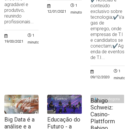
agradável e
conteúdo
1
produtivo,
exclusivo sobre
12/01/2021
minuto
reunindo
tecnologia;✔Va
profissionais...
gas de
emprego, onde
empresas de T.I
1
e candidatos se
19/03/2021
minuto
conectam;✔Ag
enda de eventos
de T.I...
1
09/12/2020
minuto
Sem categoria
Eventos
Sem categoria
Bahigo
Schweiz:
Casino-
Big Data é a
Educação do
Plattform
análise e a
Futuro - a
Bahigo