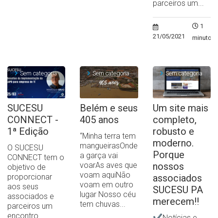
parceiros um...
1
21/05/2021
minuto
Sem categoria
Sem categoria
Sem categoria
SUCESU
Belém e seus
Um site mais
CONNECT -
405 anos
completo,
1ª Edição
robusto e
“Minha terra tem
moderno.
mangueirasOnde
O SUCESU
Porque
a garça vai
CONNECT tem o
voarAs aves que
nossos
objetivo de
voam aquiNão
proporcionar
associados
voam em outro
aos seus
SUCESU PA
lugar Nosso céu
associados e
merecem!!
tem chuvas...
parceiros um
encontro
✔Notícias e