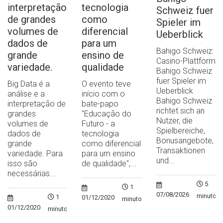
interpretação
tecnologia
Schweiz fuer
de grandes
como
Spieler im
volumes de
diferencial
Ueberblick
dados de
para um
Bahigo Schweiz:
grande
ensino de
Casino-Plattform
variedade.
qualidade
Bahigo Schweiz
fuer Spieler im
Big Data é a
O evento teve
Ueberblick
análise e a
início com o
Bahigo Schweiz
interpretação de
bate-papo
richtet sich an
grandes
"Educação do
Nutzer, die
volumes de
Futuro - a
Spielbereiche,
dados de
tecnologia
Bonusangebote,
grande
como diferencial
Transaktionen
variedade. Para
para um ensino
und...
isso são
de qualidade",...
necessárias...
5
1
07/08/2026
minutos
1
01/12/2020
minuto
01/12/2020
minuto