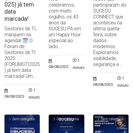
025) já tem
celebramos,
participaram do
data
com muito
SUCESU
orgulho, os 43
CONNECT que
marcada!
anos da
aconteceu na
Gestores de TI,
SUCESU PA em
última quinta-
marquem na
um Happy Hour
feira, sobre
agenda! 🗓️ O
especial ao
dados
Fórum de
lado...
modernos.
Gestores de TI
Exploramos
2025
visibilidade,
1
(FORUMGTI2025
segurança e...
08/08/2025
minuto
) já tem data
marcada! Um...
1
08/08/2025
minuto
1
08/08/2025
minuto
Sem categoria
Sem categoria
Sem categoria