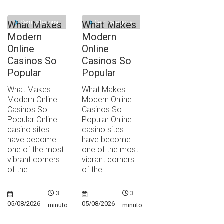
Sem categoria
Sem categoria
What Makes
What Makes
Modern
Modern
Online
Online
Casinos So
Casinos So
Popular
Popular
What Makes
What Makes
Modern Online
Modern Online
Casinos So
Casinos So
Popular Online
Popular Online
casino sites
casino sites
have become
have become
one of the most
one of the most
vibrant corners
vibrant corners
of the...
of the...
3
3
05/08/2026
05/08/2026
minutos
minutos