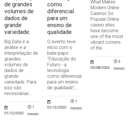
What Makes
de grandes
como
Modern Online
volumes de
diferencial
Casinos So
dados de
para um
Popular Online
grande
ensino de
casino sites
have become
variedade.
qualidade
one of the most
Big Data é a
O evento teve
vibrant corners
análise e a
início com o
of the...
interpretação de
bate-papo
grandes
"Educação do
3
volumes de
Futuro - a
05/08/2026
minutos
dados de
tecnologia
grande
como diferencial
variedade. Para
para um ensino
isso são
de qualidade",...
necessárias...
1
1
01/12/2020
minuto
01/12/2020
minuto