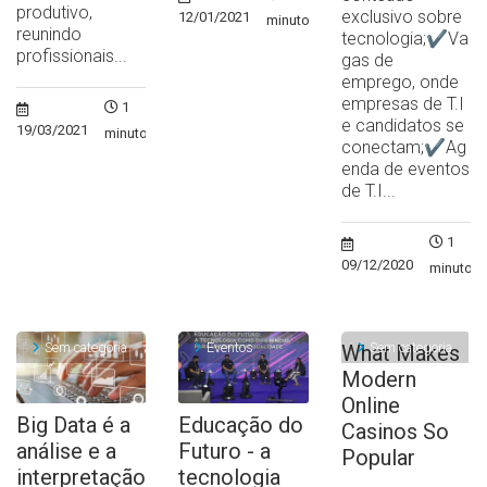
produtivo,
exclusivo sobre
12/01/2021
minuto
reunindo
tecnologia;✔Va
profissionais...
gas de
emprego, onde
empresas de T.I
1
e candidatos se
19/03/2021
minuto
conectam;✔Ag
enda de eventos
de T.I...
1
09/12/2020
minuto
Sem categoria
Eventos
Sem categoria
What Makes
Modern
Online
Big Data é a
Educação do
Casinos So
análise e a
Futuro - a
Popular
interpretação
tecnologia