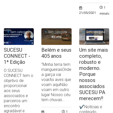
1
21/05/2021
minuto
Sem categoria
Sem categoria
Sem categoria
SUCESU
Belém e seus
Um site mais
CONNECT -
405 anos
completo,
1ª Edição
robusto e
“Minha terra tem
moderno.
mangueirasOnde
O SUCESU
Porque
a garça vai
CONNECT tem o
voarAs aves que
nossos
objetivo de
voam aquiNão
proporcionar
associados
voam em outro
aos seus
SUCESU PA
lugar Nosso céu
associados e
merecem!!
tem chuvas...
parceiros um
encontro
✔Notícias e
agradável e
conteúdo
1