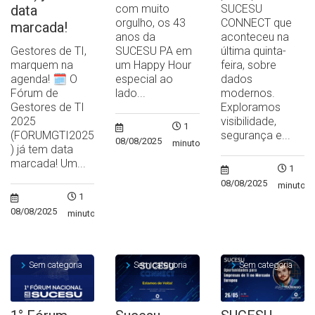
data
com muito
SUCESU
orgulho, os 43
CONNECT que
marcada!
anos da
aconteceu na
Gestores de TI,
SUCESU PA em
última quinta-
marquem na
um Happy Hour
feira, sobre
agenda! 🗓️ O
especial ao
dados
Fórum de
lado...
modernos.
Gestores de TI
Exploramos
2025
visibilidade,
1
(FORUMGTI2025
segurança e...
08/08/2025
minuto
) já tem data
marcada! Um...
1
08/08/2025
minuto
1
08/08/2025
minuto
Sem categoria
Sem categoria
Sem categoria