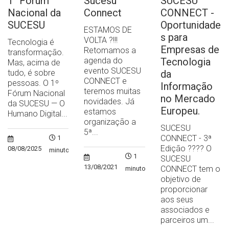
1° Fórum
Sucesu
SUCESU
Nacional da
Connect
CONNECT -
SUCESU
Oportunidade
ESTAMOS DE
s para
VOLTA ?!!!
Tecnologia é
Empresas de
Retomamos a
transformação.
agenda do
Tecnologia
Mas, acima de
evento SUCESU
tudo, é sobre
da
CONNECT e
pessoas. O 1º
Informação
teremos muitas
Fórum Nacional
no Mercado
novidades. Já
da SUCESU — O
Europeu.
estamos
Humano Digital...
organização a
SUCESU
5ª...
CONNECT - 3ª
1
Edição ?‍??‍? O
08/08/2025
minuto
1
SUCESU
13/08/2021
CONNECT tem o
minuto
objetivo de
proporcionar
aos seus
associados e
parceiros um...