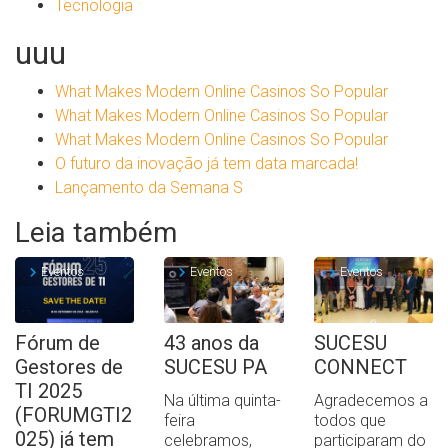
Tecnologia
uuu
What Makes Modern Online Casinos So Popular
What Makes Modern Online Casinos So Popular
What Makes Modern Online Casinos So Popular
O futuro da inovação já tem data marcada!
Lançamento da Semana S
Leia também
Eventos
Eventos
Eventos
Fórum de
43 anos da
SUCESU
Gestores de
SUCESU PA
CONNECT
TI 2025
Na última quinta-
Agradecemos a
(FORUMGTI2
feira
todos que
025) já tem
celebramos,
participaram do