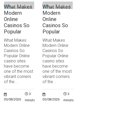
Sem categoria
Sem categoria
What Makes
What Makes
Modern
Modern
Online
Online
Casinos So
Casinos So
Popular
Popular
What Makes
What Makes
Modern Online
Modern Online
Casinos So
Casinos So
Popular Online
Popular Online
casino sites
casino sites
have become
have become
one of the most
one of the most
vibrant corners
vibrant corners
of the...
of the...
3
3
05/08/2026
05/08/2026
minutos
minutos